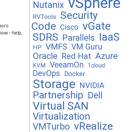
vSphere
Nutanix
Security
RVTools
vGate
Code
ного
Cisco
ом --help,
SDRS
IaaS
Parallels
VMFS
VM Guru
HP
Oracle
Azure
Red Hat
VeeamOn
KVM
1cloud
DevOps
Docker
Storage
NVIDIA
Partnership
Dell
Virtual SAN
Virtualization
vRealize
VMTurbo