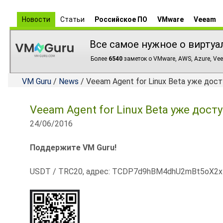
Новости
Статьи
Российское ПО
VMware
Veeam
Все самое нужное о виртуа
Более
6540
заметок о VMware, AWS, Azure, Vee
VM Guru
/
News
/ Veeam Agent for Linux Beta уже дос
Veeam Agent for Linux Beta уже дост
24/06/2016
Поддержите VM Guru!
USDT / TRC20, адрес: TCDP7d9hBM4dhU2mBt5oX2