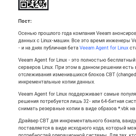
Пост:
Осенью прошлого года компания Veeam анонсиро
данных с Linux-машин. Все это время инженеры 
- и на днях публичная бета
Veeam Agent for Linux
ста
Veeam Agent for Linux - это полностью бесплатн
серверов Linux. При этом в данном решении ест
отслеживания изменившихся блоков CBT (changed 
инкрементальные копии данных.
Veeam Agent for Linux поддерживает самые популяр
решения потребуется лишь 32- или 64-битная сис
снимать резервные копии в виде образов *.vbk н
Драйвер CBT для инкрементального бэкапа, ввиду 
поставляется в виде исходного кода, который мо
потребностей операционной системы. Для тех, кт