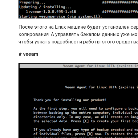
После этого на Linux машине будет установлен се
копирования. А управлять бэкапом данных уже мо
чтобы узнать подробности работы этого средства
# veeam