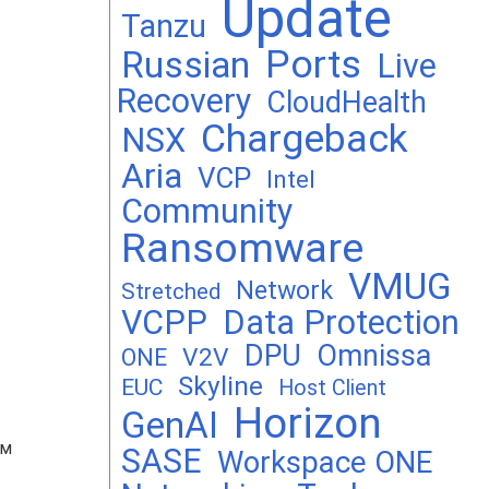
Update
Tanzu
Ports
Russian
Live
Recovery
CloudHealth
Chargeback
NSX
Aria
VCP
Intel
Community
Ransomware
VMUG
Network
Stretched
VCPP
Data Protection
DPU
Omnissa
V2V
ONE
Skyline
EUC
Host Client
Horizon
GenAI
ом
SASE
Workspace ONE