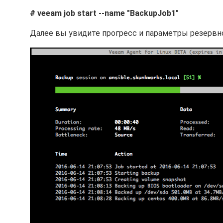
# veeam job start --name "BackupJob1"
Далее вы увидите прогресс и параметры резервн