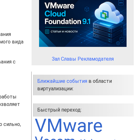
вания
мого вида
Зал Славы Рекламодателя
вания с
Ближайшие события
в области
виртуализации:
 работы
позволяет
Быстрый переход:
VMware
о сильно,