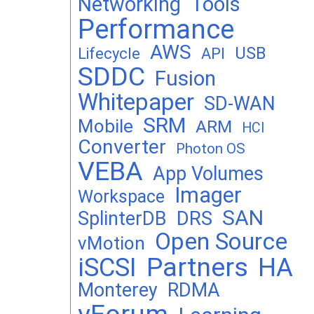
Networking
Tools
Performance
AWS
USB
Lifecycle
API
SDDC
Fusion
Whitepaper
SD-WAN
SRM
Mobile
ARM
HCI
Converter
Photon OS
VEBA
App Volumes
Imager
Workspace
SAN
DRS
SplinterDB
Open Source
vMotion
Partners
iSCSI
HA
Monterey
RDMA