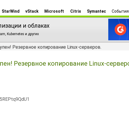
StarWind
vStack
Microsoft
Citrix
Symantec
События
лизации и облаках
am, Kubernetes и других
тупен! Резервное копирование Linux-серверов.
упен! Резервное копирование Linux-сервер
x5REPtq9QdU1