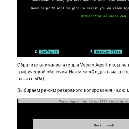
Обратите внимание, что для Veeam Agent иксы не
графической оболочки. Нажмем
<C>
для начала пр
нажать
<R>
).
Выбираем режим резервного копирования - всю м