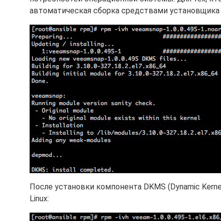
автоматическая сборка средствами установщика 
После установки компонента DKMS (Dynamic Kernel
Linux: