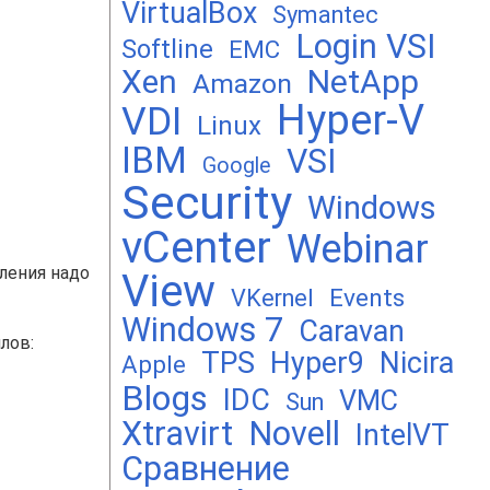
VirtualBox
Symantec
Login VSI
Softline
EMC
Xen
NetApp
Amazon
Hyper-V
VDI
Linux
IBM
VSI
Google
Security
Windows
vCenter
Webinar
ления надо
View
Events
VKernel
Windows 7
Caravan
лов:
TPS
Hyper9
Nicira
Apple
Blogs
IDC
VMC
Sun
Xtravirt
Novell
IntelVT
Сравнение