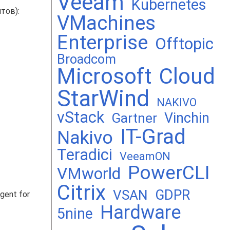
Veeam
Kubernetes
тов):
VMachines
Enterprise
Offtopic
Broadcom
Microsoft
Cloud
StarWind
NAKIVO
vStack
Vinchin
Gartner
IT-Grad
Nakivo
Teradici
VeeamON
PowerCLI
VMworld
Citrix
GDPR
VSAN
gent for
Hardware
5nine