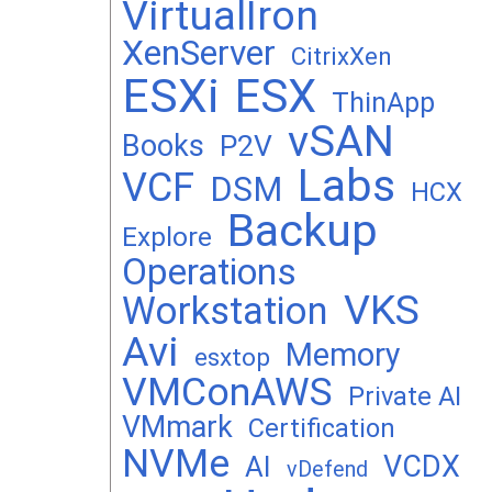
VirtualIron
XenServer
CitrixXen
ESXi
ESX
ThinApp
vSAN
Books
P2V
Labs
VCF
DSM
HCX
Backup
Explore
Operations
VKS
Workstation
Avi
Memory
esxtop
VMConAWS
Private AI
VMmark
Certification
NVMe
VCDX
AI
vDefend