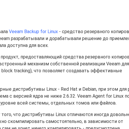
вала
Veeam Backup for Linux
- средство резервного копиро
Veeam разрабатывали и дорабатывали решение до приемле
ла доступна для всех.
ый продукт, предоставляющий средства резервного копиро
ь встроенный механизм собственной реализации Veeam для
block tracking), что позволяет создавать эффективные
ные дистрибутивы Linux - Red Hat и Debian, при этом для
тема с версией ядра не ниже
2.6.32. Veeam Agent for Linux 
а уровне всей системы, отдельных томов или файлов.
того, что дистрибутивы Linux отличаются иногда довольн
жно скомпилировать самостоятельно, в зависимости от
о сам не хочет ничего компилировать - предусмотрена