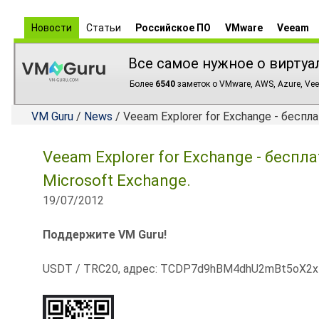
Новости
Статьи
Российское ПО
VMware
Veeam
Все самое нужное о виртуа
Более
6540
заметок о VMware, AWS, Azure, Vee
VM Guru
/
News
/ Veeam Explorer for Exchange - бесп
Veeam Explorer for Exchange - бесп
Microsoft Exchange.
19/07/2012
Поддержите VM Guru!
USDT / TRC20, адрес: TCDP7d9hBM4dhU2mBt5oX2