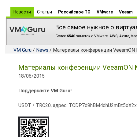
Новости
Статьи
Российское ПО
VMware
Veeam
Все самое нужное о виртуа
Более
6540
заметок о VMware, AWS, Azure, Vee
VM Guru
/
News
/ Материалы конференции VeeamON 
Материалы конференции VeeamON M
18/06/2015
Поддержите VM Guru!
USDT / TRC20, адрес: TCDP7d9hBM4dhU2mBt5oX2