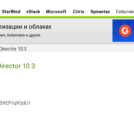
StarWind
vStack
Microsoft
Citrix
Symantec
События
лизации и облаках
am, Kubernetes и других
rector 10.3
rector 10.3
x5REPtq9QdU1