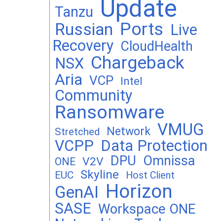
Update
Tanzu
Ports
Russian
Live
Recovery
CloudHealth
Chargeback
NSX
Aria
VCP
Intel
Community
Ransomware
VMUG
Network
Stretched
VCPP
Data Protection
DPU
Omnissa
V2V
ONE
Skyline
EUC
Host Client
Horizon
GenAI
SASE
Workspace ONE