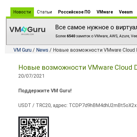
Новости
Статьи
Российское ПО
VMware
Veeam
Все самое нужное о виртуа
Более
6540
заметок о VMware, AWS, Azure, Vee
VM Guru
/
News
/ Новые возможности VMware Cloud Di
Новые возможности VMware Cloud Di
20/07/2021
Поддержите VM Guru!
USDT / TRC20, адрес: TCDP7d9hBM4dhU2mBt5oX2