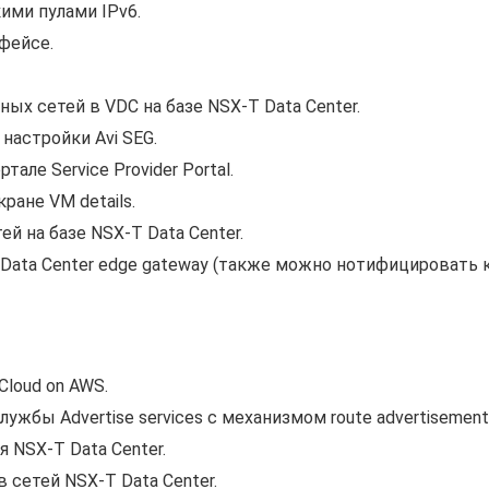
ими пулами IPv6.
фейсе.
х сетей в VDC на базе NSX-T Data Center.
астройки Avi SEG.
тале Service Provider Portal.
ане VM details.
й на базе NSX-T Data Center.
 Data Center edge gateway (также можно нотифицировать 
loud on AWS.
жбы Advertise services с механизмом route advertisement
 NSX-T Data Center.
 сетей NSX-T Data Center.