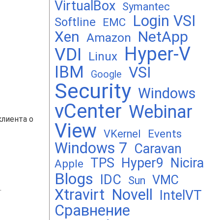
VirtualBox
Symantec
Login VSI
Softline
EMC
Xen
NetApp
Amazon
Hyper-V
VDI
Linux
IBM
VSI
Google
Security
Windows
vCenter
Webinar
клиента о
View
Events
VKernel
Windows 7
Caravan
TPS
Hyper9
Nicira
Apple
Blogs
IDC
VMC
Sun
.
Xtravirt
Novell
IntelVT
Сравнение