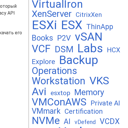
VirtualIron
который
XenServer
acy API
CitrixXen
ESXi
ESX
ThinApp
vSAN
Скачать его
Books
P2V
Labs
VCF
DSM
HCX
Backup
Explore
Operations
VKS
Workstation
Avi
Memory
esxtop
VMConAWS
Private AI
VMmark
Certification
NVMe
VCDX
AI
vDefend