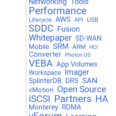
Networking
Tools
Performance
AWS
USB
Lifecycle
API
SDDC
Fusion
Whitepaper
SD-WAN
SRM
Mobile
ARM
HCI
Converter
Photon OS
VEBA
App Volumes
Imager
Workspace
SAN
DRS
SplinterDB
Open Source
vMotion
Partners
iSCSI
HA
Monterey
RDMA