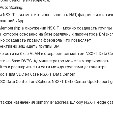
obal Search в интерфейсе.
to Scaling.
ии NSX-T - вы можете использовать NAT, фаервол и стати
ожений vApp.
p Membership в окружении NSX-T - можно создавать группы
 которое основано на базе различных параметров ВМ (на
жно создавать правила фаервола, что позволяет
фективно защищать группы ВМ.
 сети на базе VLAN и оверлеев сегментов NSX-T Data Cen
ти на базе DVPG. Администратор может импортировать
witch и расшарить эти сети между группами датацентра.
ols для VDC на базе NSX-T Data Center.
 Data Center for vSphere, NSX-T Data Center Update port g
.
акже назначения primary IP address шлюзу NSX-T edge ga