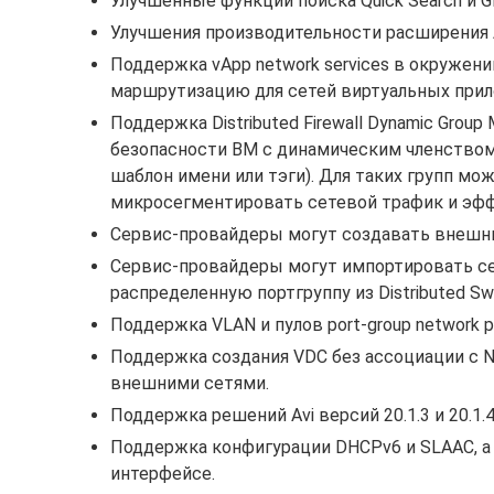
Улучшенные функции поиска Quick Search и Gl
Улучшения производительности расширения Au
Поддержка vApp network services в окружен
маршрутизацию для сетей виртуальных прил
Поддержка Distributed Firewall Dynamic Grou
безопасности ВМ с динамическим членством,
шаблон имени или тэги). Для таких групп мо
микросегментировать сетевой трафик и эф
Сервис-провайдеры могут создавать внешние
Сервис-провайдеры могут импортировать се
распределенную портгруппу из Distributed S
Поддержка VLAN и пулов port-group network po
Поддержка создания VDC без ассоциации с NSX
внешними сетями.
Поддержка решений Avi версий 20.1.3 и 20.1.4
Поддержка конфигурации DHCPv6 и SLAAC, а т
интерфейсе.