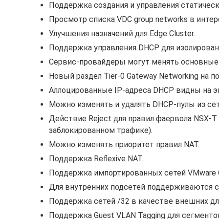
Поддержка создания и управления статическ
Просмотр списка VDC group networks в интер
Улучшения назначений для Edge Cluster.
Поддержка управления DHCP для изолированны
Сервис-провайдеры могут менять основные н
Новый раздел Tier-0 Gateway Networking на пор
Аллоцированные IP-адреса DHCP видны на экр
Можно изменять и удалять DHCP-пулы из сете
Действие Reject для правил фаервола NSX-T
заблокированном трафике).
Можно изменять приоритет правил NAT.
Поддержка Reflexive NAT.
Поддержка импортированных сетей VMware C
Для внутренних подсетей поддерживаются слу
Поддержка сетей /32 в качестве внешних для
Поддержка Guest VLAN Tagging для сегментов