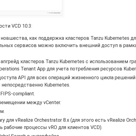
сти VCD 10.3:
 новшества, как поддержка кластеров Tanzu Kubernetes д
тдельных сервисов можно включить внешний доступ в рамка
апгрейд кластеров Tanzu Kubernetes с использованием гр
perations Tenant App для учета потребления ресурсов Kuber
оступа API для всех операций жизненного цикла решений
d и непосредственно Kubernetes.
IPS-compliant.
ремещении между vCenter.
м.
y для vRealize Orchestrator 8.x (для этого есть vRealize Orch
ь рабочие процессы vRO для клиентов VCD).