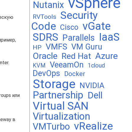
vSphere
Nutanix
Security
RVTools
ческую
vGate
Code
Cisco
SDRS
IaaS
Parallels
пример,
VMFS
VM Guru
HP
Oracle
Azure
Red Hat
ter.
VeeamOn
KVM
1cloud
DevOps
Docker
Storage
NVIDIA
Partnership
Dell
roups или
Virtual SAN
Virtualization
teway в
vRealize
VMTurbo