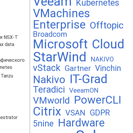
Veeam
Kubernetes
VMachines
Enterprise
Offtopic
Broadcom
ля NSX-T
Microsoft
Cloud
х data
StarWind
NAKIVO
афического
vStack
Vinchin
Gartner
netes.
IT-Grad
 Tanzu
Nakivo
Teradici
VeeamON
PowerCLI
VMworld
Citrix
GDPR
VSAN
estrator
Hardware
5nine