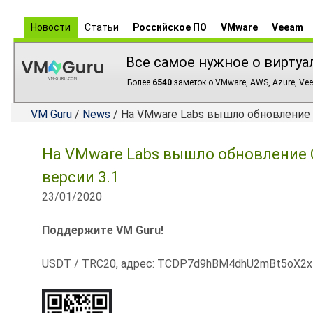
Новости
Статьи
Российское ПО
VMware
Veeam
Все самое нужное о виртуа
Более
6540
заметок о VMware, AWS, Azure, Vee
VM Guru
/
News
/ На VMware Labs вышло обновление Cro
На VMware Labs вышло обновление Cro
версии 3.1
23/01/2020
Поддержите VM Guru!
USDT / TRC20, адрес: TCDP7d9hBM4dhU2mBt5oX2