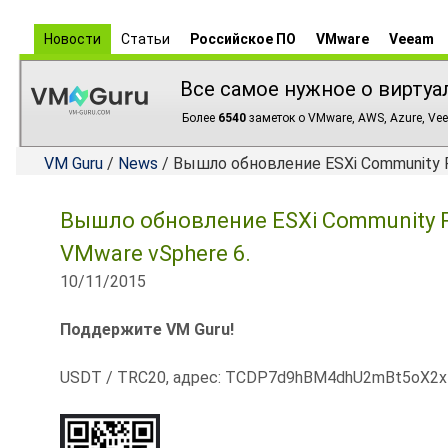
Новости
Статьи
Российское ПО
VMware
Veeam
Все самое нужное о виртуа
Более
6540
заметок о VMware, AWS, Azure, Vee
VM Guru
/
News
/ Вышло обновление ESXi Community P
Вышло обновление ESXi Community P
VMware vSphere 6.
10/11/2015
Поддержите VM Guru!
USDT / TRC20, адрес: TCDP7d9hBM4dhU2mBt5oX2