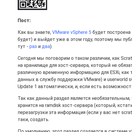
Пост:
Как вы знаете,
VMware vSphere 5
будет построена 
будет) и выйдет уже в этом году, поэтому мы публ
тут -
раз
и
два
).
Сегодня мы поговорим о таком различии, как Scratch
на хранилище для хост-сервера, который не обяза
различную временную информацию для ESXi, как то
данных в службу поддержки VMware) и userworld swa
Update 1 автоматически, и, если есть возможность
Так как данный раздел является необязательным, 
хранится на ramdisk хост-сервера (который, кстати,
перезагрузки эта информация (если у вас нет scrat
таки, создать.
По умолчанию, этот раздел создается в системе vf