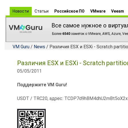
Новости
Статьи
Российское ПО
VMware
Veeam
Все самое нужное о виртуа
Более
6540
заметок о VMware, AWS, Azure, Vee
VM Guru
/
News
/ Различия ESX и ESXi - Scratch partitio
Различия ESX и ESXi - Scratch partitio
05/05/2011
Поддержите VM Guru!
USDT / TRC20, адрес: TCDP7d9hBM4dhU2mBt5oX2