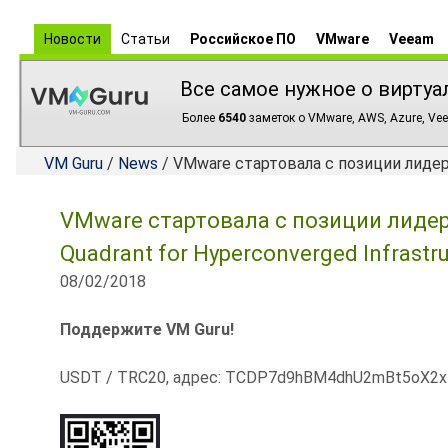
Новости
Статьи
Российское ПО
VMware
Veeam
Все самое нужное о виртуа
Более
6540
заметок о VMware, AWS, Azure, Vee
VM Guru
/
News
/ VMware стартовала с позиции лидера 
VMware стартовала с позиции лидер
Quadrant for Hyperconverged Infrastru
08/02/2018
Поддержите VM Guru!
USDT / TRC20, адрес: TCDP7d9hBM4dhU2mBt5oX2