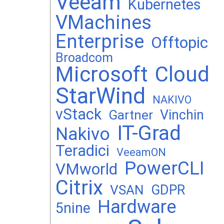
Veeam
Kubernetes
VMachines
Enterprise
Offtopic
Broadcom
Microsoft
Cloud
StarWind
NAKIVO
vStack
Vinchin
Gartner
IT-Grad
Nakivo
Teradici
VeeamON
PowerCLI
VMworld
Citrix
GDPR
VSAN
Hardware
5nine