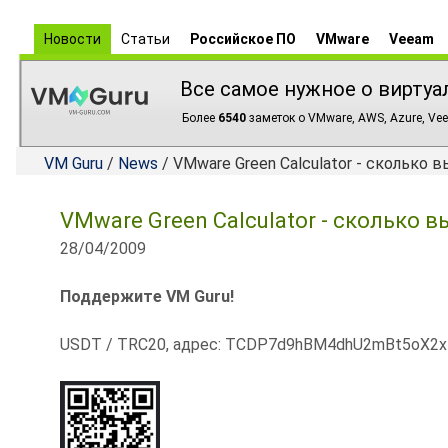
Новости
Статьи
Российское ПО
VMware
Veeam
Все самое нужное о виртуа
Более
6540
заметок о VMware, AWS, Azure, Vee
VM Guru
/
News
/ VMware Green Calculator - сколько
VMware Green Calculator - сколько
28/04/2009
Поддержите VM Guru!
USDT / TRC20, адрес: TCDP7d9hBM4dhU2mBt5oX2