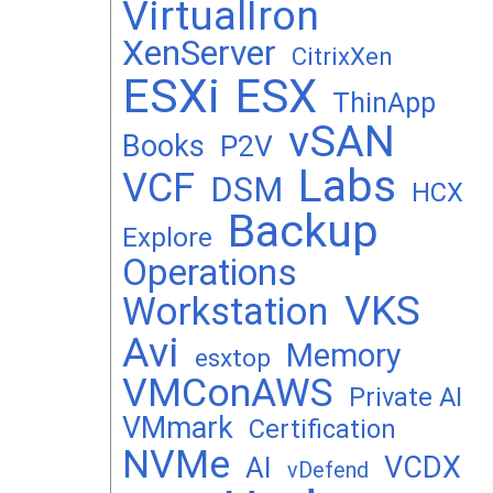
VirtualIron
XenServer
CitrixXen
ESXi
ESX
ThinApp
vSAN
Books
P2V
Labs
VCF
DSM
HCX
Backup
Explore
Operations
VKS
Workstation
Avi
Memory
esxtop
VMConAWS
Private AI
VMmark
Certification
NVMe
VCDX
AI
vDefend