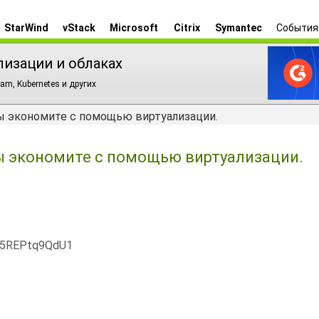
StarWind
vStack
Microsoft
Citrix
Symantec
События
лизации и облаках
am, Kubernetes и других
 вы экономите с помощью виртуализации.
 вы экономите с помощью виртуализации.
x5REPtq9QdU1