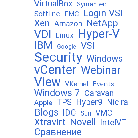
VirtualBox
Symantec
Login VSI
Softline
EMC
Xen
NetApp
Amazon
Hyper-V
VDI
Linux
IBM
VSI
Google
Security
Windows
vCenter
Webinar
View
Events
VKernel
Windows 7
Caravan
TPS
Hyper9
Nicira
Apple
Blogs
IDC
VMC
Sun
Xtravirt
Novell
IntelVT
Сравнение