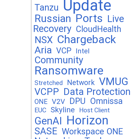
Update
Tanzu
Ports
Russian
Live
Recovery
CloudHealth
Chargeback
NSX
Aria
VCP
Intel
Community
Ransomware
VMUG
Network
Stretched
VCPP
Data Protection
DPU
Omnissa
V2V
ONE
Skyline
EUC
Host Client
Horizon
GenAI
SASE
Workspace ONE