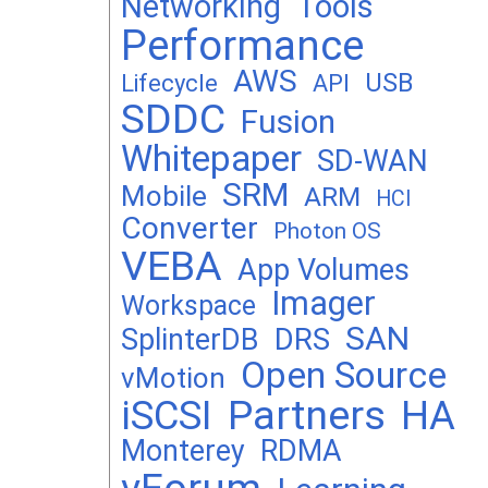
Networking
Tools
Performance
AWS
USB
Lifecycle
API
SDDC
Fusion
Whitepaper
SD-WAN
SRM
Mobile
ARM
HCI
Converter
Photon OS
VEBA
App Volumes
Imager
Workspace
SAN
DRS
SplinterDB
Open Source
vMotion
Partners
iSCSI
HA
Monterey
RDMA