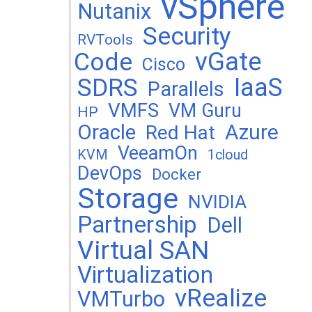
vSphere
Nutanix
Security
RVTools
vGate
Code
Cisco
SDRS
IaaS
Parallels
VMFS
VM Guru
HP
Oracle
Azure
Red Hat
VeeamOn
KVM
1cloud
DevOps
Docker
Storage
NVIDIA
Partnership
Dell
Virtual SAN
Virtualization
vRealize
VMTurbo