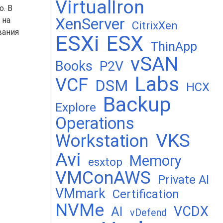
VirtualIron
. В
XenServer
 на
CitrixXen
вания
ESXi
ESX
ThinApp
vSAN
Books
P2V
Labs
VCF
DSM
HCX
Backup
Explore
Operations
VKS
Workstation
Avi
Memory
esxtop
VMConAWS
Private AI
VMmark
Certification
NVMe
VCDX
AI
vDefend