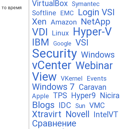
VirtualBox
Symantec
 то время
Login VSI
Softline
EMC
Xen
NetApp
Amazon
Hyper-V
VDI
Linux
IBM
VSI
Google
Security
Windows
vCenter
Webinar
View
Events
VKernel
Windows 7
Caravan
TPS
Hyper9
Nicira
Apple
Blogs
IDC
VMC
Sun
Xtravirt
Novell
IntelVT
Сравнение