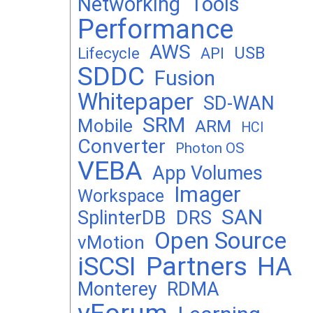
Networking
Tools
Performance
AWS
USB
Lifecycle
API
SDDC
Fusion
Whitepaper
SD-WAN
SRM
Mobile
ARM
HCI
Converter
Photon OS
VEBA
App Volumes
Imager
Workspace
SAN
DRS
SplinterDB
Open Source
vMotion
Partners
iSCSI
HA
Monterey
RDMA