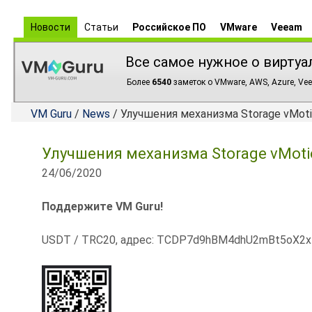
Новости
Статьи
Российское ПО
VMware
Veeam
Все самое нужное о виртуа
Более
6540
заметок о VMware, AWS, Azure, Vee
VM Guru
/
News
/ Улучшения механизма Storage vMoti
Улучшения механизма Storage vMoti
24/06/2020
Поддержите VM Guru!
USDT / TRC20, адрес: TCDP7d9hBM4dhU2mBt5oX2