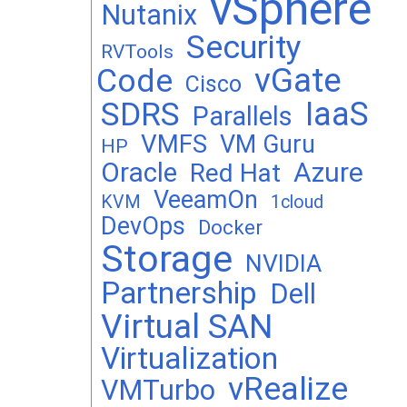
vSphere
Nutanix
Security
RVTools
vGate
Code
Cisco
SDRS
IaaS
Parallels
VMFS
VM Guru
HP
Oracle
Azure
Red Hat
VeeamOn
KVM
1cloud
DevOps
Docker
Storage
NVIDIA
Partnership
Dell
Virtual SAN
Virtualization
vRealize
VMTurbo