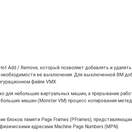
Hot Add / Remove, который позволяет добавлять и удалять
з необходимости ее выключения. Для выключенной ВМ до
игурационном файле VMX.
охо для небольших виртуальных машин, а прерывание раб
ля больших машин (Monster VM) процесс копирования мете
ие блоков памяти Page Frames (PFrames), представляющи
изическими адресами Machine Page Numbers (MPN).