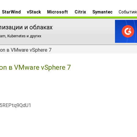
StarWind
vStack
Microsoft
Citrix
Symantec
События
лизации и облаках
am, Kubernetes и других
on в VMware vSphere 7
on в VMware vSphere 7
x5REPtq9QdU1