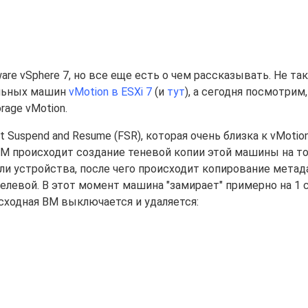
e vSphere 7, но все еще есть о чем рассказывать. Не та
альных машин
vMotion в ESXi 7
(и
тут
), а сегодня посмотрим
age vMotion.
Suspend and Resume (FSR), которая очень близка к vMotion
ВМ происходит создание теневой копии этой машины на т
или устройства, после чего происходит копирование мета
елевой. В этот момент машина "замирает" примерно на 1 с
сходная ВМ выключается и удаляется: