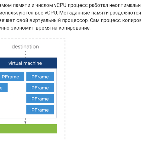
емом памяти и числом vCPU процесс работал неоптимально
 используются все vCPU. Метаданные памяти разделяются
вечает свой виртуальный процессор. Сам процесс копиро
енно экономит время на копирование: