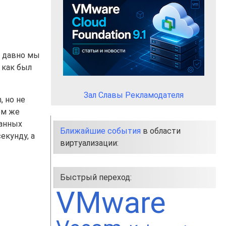
к давно мы
, как был
Зал Славы Рекламодателя
, но не
ом же
данных
Ближайшие события
в области
екунду, а
виртуализации:
Быстрый переход:
VMware