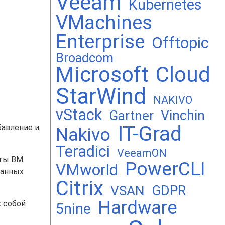
Veeam
Kubernetes
VMachines
Enterprise
Offtopic
Broadcom
Microsoft
Cloud
StarWind
NAKIVO
vStack
Vinchin
Gartner
IT-Grad
бавление и
Nakivo
Teradici
VeeamON
оты ВМ
PowerCLI
VMworld
данных
Citrix
GDPR
VSAN
Hardware
х собой
5nine