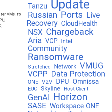
Update
Tanzu
Ports
Russian
Live
ter VMs, то
PU,
Recovery
CloudHealth
R
Chargeback
NSX
Aria
VCP
Intel
Community
Ransomware
VMUG
Network
Stretched
VCPP
Data Protection
DPU
Omnissa
V2V
ONE
Skyline
EUC
Host Client
Horizon
GenAI
SASE
Workspace ONE