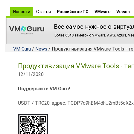
Новости
Статьи
Российское ПО
VMware
Veeam
Все самое нужное о виртуа
Более
6540
заметок о VMware, AWS, Azure, Vee
VM Guru
/
News
/ Продуктивизация VMware Tools - т
Продуктивизация VMware Tools - те
12/11/2020
Поддержите VM Guru!
USDT / TRC20, адрес: TCDP7d9hBM4dhU2mBt5oX2