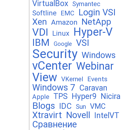
VirtualBox
Symantec
Login VSI
Softline
EMC
Xen
NetApp
Amazon
Hyper-V
VDI
Linux
IBM
VSI
Google
Security
Windows
vCenter
Webinar
View
Events
VKernel
Windows 7
Caravan
TPS
Hyper9
Nicira
Apple
Blogs
IDC
VMC
Sun
Xtravirt
Novell
IntelVT
Сравнение