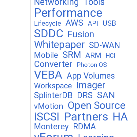
Networking
Tools
Performance
AWS
USB
Lifecycle
API
SDDC
Fusion
Whitepaper
SD-WAN
SRM
Mobile
ARM
HCI
Converter
Photon OS
VEBA
App Volumes
Imager
Workspace
SAN
DRS
SplinterDB
Open Source
vMotion
Partners
iSCSI
HA
Monterey
RDMA