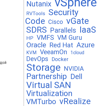
vSphere
Nutanix
Security
RVTools
vGate
Code
Cisco
SDRS
IaaS
Parallels
VMFS
VM Guru
HP
Oracle
Azure
Red Hat
VeeamOn
KVM
1cloud
DevOps
Docker
ждой
Storage
NVIDIA
Partnership
Dell
Virtual SAN
Virtualization
vRealize
VMTurbo