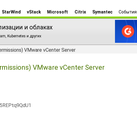
StarWind
vStack
Microsoft
Citrix
Symantec
События
лизации и облаках
am, Kubernetes и других
ermissions) VMware vCenter Server
rmissions) VMware vCenter Server
x5REPtq9QdU1