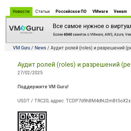
Новости
Статьи
Российское ПО
VMware
Veeam
Все самое нужное о виртуа
Более
6540
заметок о VMware, AWS, Azure, Vee
VM Guru
/
News
/ Аудит ролей (roles) и разрешений (p
Аудит ролей (roles) и разрешений (pe
27/02/2025
Поддержите VM Guru!
USDT / TRC20, адрес: TCDP7d9hBM4dhU2mBt5oX2