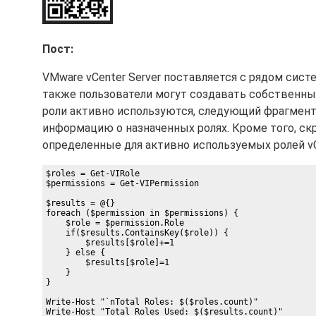
Пост:
VMware vCenter Server поставляется с рядом сист
также пользователи могут создавать собственные
роли активно используются, следующий фрагмент
информацию о назначенных ролях. Кроме того, ск
определенные для активно используемых ролей vC
$roles = Get-VIRole

$permissions = Get-VIPermission

$results = @{}

foreach ($permission in $permissions) {

    $role = $permission.Role

    if($results.ContainsKey($role)) {

        $results[$role]+=1

    } else {

        $results[$role]=1

    }

}

Write-Host "`nTotal Roles: $($roles.count)"

Write-Host "Total Roles Used: $($results.count)"
