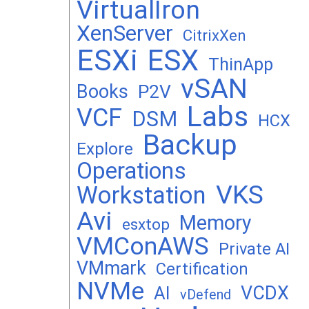
VirtualIron
XenServer
CitrixXen
ESXi
ESX
ThinApp
vSAN
Books
P2V
Labs
VCF
DSM
HCX
Backup
Explore
Operations
VKS
Workstation
Avi
Memory
esxtop
VMConAWS
Private AI
VMmark
Certification
NVMe
VCDX
AI
vDefend