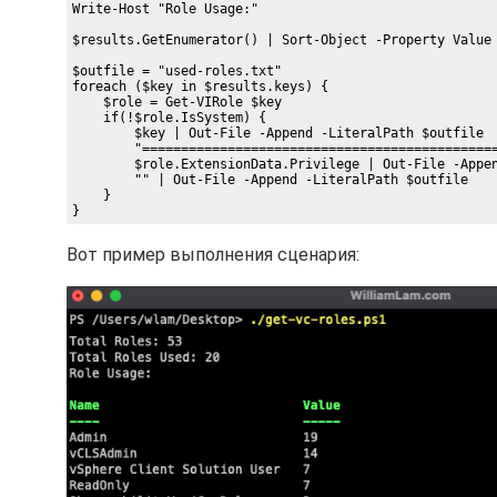
Write-Host "Role Usage:"

$results.GetEnumerator() | Sort-Object -Property Value 
$outfile = "used-roles.txt"

foreach ($key in $results.keys) {

    $role = Get-VIRole $key

    if(!$role.IsSystem) {

        $key | Out-File -Append -LiteralPath $outfile

        "==============================================
        $role.ExtensionData.Privilege | Out-File -Appen
        "" | Out-File -Append -LiteralPath $outfile

    }

Вот пример выполнения сценария: