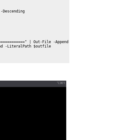
-Descending

===========" | Out-File -Append -FilePath $outfile

d -LiteralPath $outfile
