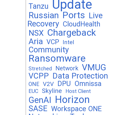
Update
Tanzu
Ports
Russian
Live
Recovery
CloudHealth
Chargeback
NSX
Aria
VCP
Intel
Community
Ransomware
VMUG
Network
Stretched
VCPP
Data Protection
DPU
Omnissa
V2V
ONE
Skyline
EUC
Host Client
Horizon
GenAI
SASE
Workspace ONE