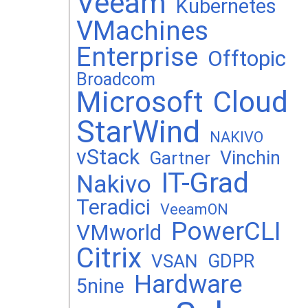
Veeam
Kubernetes
VMachines
Enterprise
Offtopic
Broadcom
Microsoft
Cloud
StarWind
NAKIVO
vStack
Vinchin
Gartner
IT-Grad
Nakivo
Teradici
VeeamON
PowerCLI
VMworld
Citrix
GDPR
VSAN
Hardware
5nine