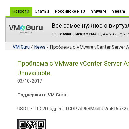
Новости
Статьи
Российское ПО
VMware
Veeam
Все самое нужное о виртуа
Более
6540
заметок о VMware, AWS, Azure, Vee
VM Guru
/
News
/ Проблема с VMware vCenter Server App
Проблема с VMware vCenter Server Ap
Unavailable.
03/10/2017
Поддержите VM Guru!
USDT / TRC20, адрес: TCDP7d9hBM4dhU2mBt5oX2