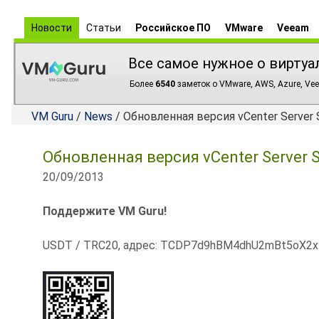
Новости
Статьи
Российское ПО
VMware
Veeam
Все самое нужное о виртуа
Более
6540
заметок о VMware, AWS, Azure, Vee
VM Guru
/
News
/ Обновленная версия vCenter Server 
Обновленная версия vCenter Server S
20/09/2013
Поддержите VM Guru!
USDT / TRC20, адрес: TCDP7d9hBM4dhU2mBt5oX2