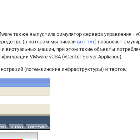
ware также выпустила симулятор сервера управления - vC
то средство (о котором мы писали
вот тут
) позволяет эмули
чи виртуальных машин, при этом такие объекты потребл
игурации VMware vCSA (vCenter Server Appliance).
онстраций (потемкинские инфраструктуры) и тестов: