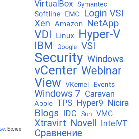
VirtualBox
Symantec
Login VSI
Softline
EMC
Xen
NetApp
Amazon
Hyper-V
VDI
Linux
IBM
VSI
Google
Security
Windows
vCenter
Webinar
View
Events
VKernel
Windows 7
Caravan
TPS
Hyper9
Nicira
Apple
Blogs
IDC
VMC
Sun
Xtravirt
Novell
IntelVT
ье
. Более
Сравнение