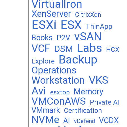
VirtualIron
XenServer
CitrixXen
ESXi
ESX
ThinApp
vSAN
Books
P2V
Labs
VCF
DSM
HCX
Backup
Explore
Operations
VKS
Workstation
Avi
Memory
esxtop
VMConAWS
Private AI
VMmark
Certification
NVMe
VCDX
AI
vDefend