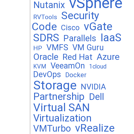
vSphere
Nutanix
Security
RVTools
vGate
Code
Cisco
SDRS
IaaS
Parallels
VMFS
VM Guru
HP
Oracle
Azure
Red Hat
VeeamOn
KVM
1cloud
DevOps
Docker
Storage
NVIDIA
Partnership
Dell
Virtual SAN
Virtualization
vRealize
VMTurbo