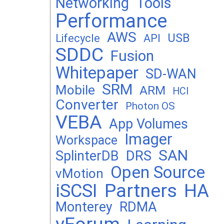
Networking
Tools
Performance
AWS
USB
Lifecycle
API
SDDC
Fusion
Whitepaper
SD-WAN
SRM
Mobile
ARM
HCI
Converter
Photon OS
VEBA
App Volumes
Imager
Workspace
SAN
DRS
SplinterDB
Open Source
vMotion
Partners
iSCSI
HA
Monterey
RDMA