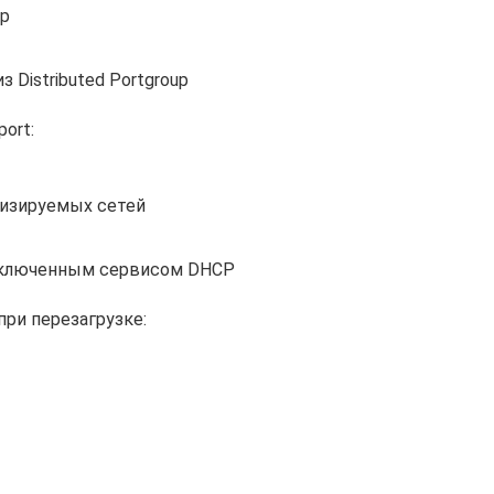
up
Distributed Portgroup
ort:
изируемых сетей
включенным сервисом DHCP
ри перезагрузке: