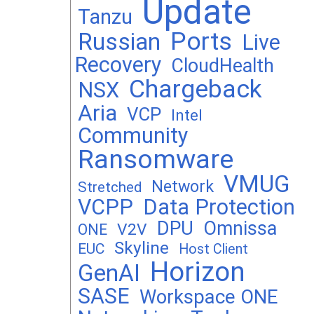
Update
Tanzu
Ports
Russian
Live
Recovery
CloudHealth
Chargeback
NSX
Aria
VCP
Intel
Community
Ransomware
VMUG
Network
Stretched
VCPP
Data Protection
DPU
Omnissa
V2V
ONE
Skyline
EUC
Host Client
Horizon
GenAI
SASE
Workspace ONE