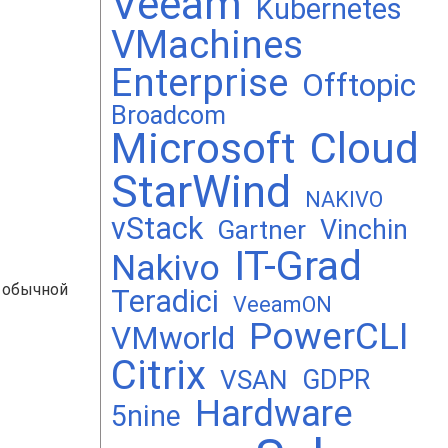
Veeam
Kubernetes
VMachines
Enterprise
Offtopic
Broadcom
Microsoft
Cloud
StarWind
NAKIVO
vStack
Vinchin
Gartner
IT-Grad
Nakivo
в обычной
Teradici
VeeamON
PowerCLI
VMworld
Citrix
GDPR
VSAN
Hardware
5nine