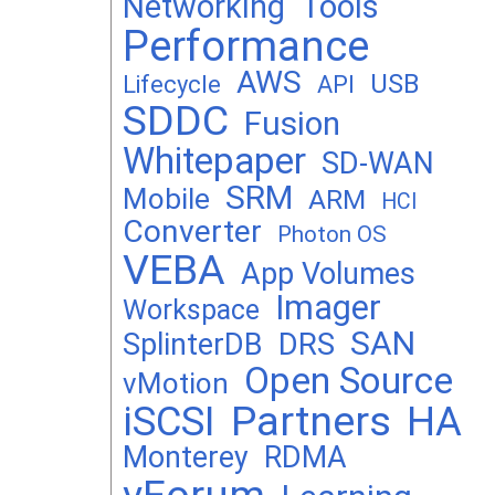
Networking
Tools
Performance
AWS
USB
Lifecycle
API
SDDC
Fusion
Whitepaper
SD-WAN
SRM
Mobile
ARM
HCI
Converter
Photon OS
VEBA
App Volumes
Imager
Workspace
SAN
DRS
SplinterDB
Open Source
vMotion
Partners
iSCSI
HA
Monterey
RDMA