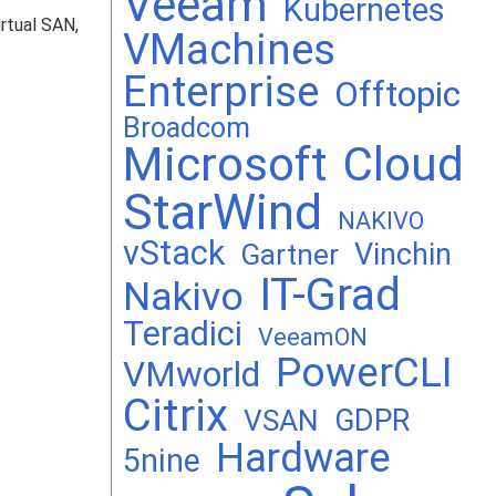
Veeam
Kubernetes
tual SAN,
VMachines
Enterprise
Offtopic
Broadcom
Microsoft
Cloud
StarWind
NAKIVO
vStack
Vinchin
Gartner
IT-Grad
Nakivo
Teradici
VeeamON
PowerCLI
VMworld
Citrix
GDPR
VSAN
Hardware
5nine