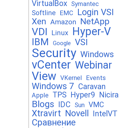
VirtualBox
Symantec
Login VSI
Softline
EMC
Xen
NetApp
Amazon
Hyper-V
VDI
Linux
IBM
VSI
Google
Security
Windows
vCenter
Webinar
View
Events
VKernel
Windows 7
Caravan
TPS
Hyper9
Nicira
Apple
Blogs
IDC
VMC
Sun
Xtravirt
Novell
IntelVT
Сравнение