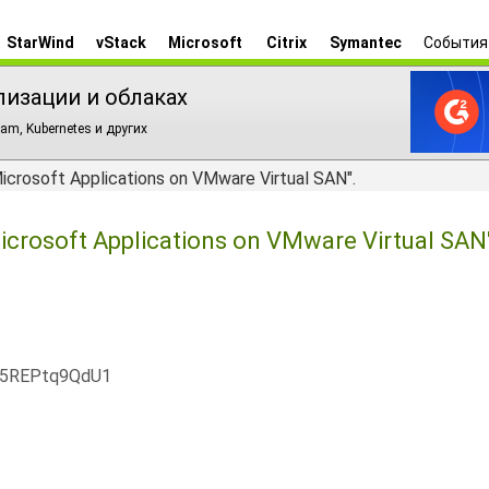
StarWind
vStack
Microsoft
Citrix
Symantec
События
лизации и облаках
am, Kubernetes и других
crosoft Applications on VMware Virtual SAN".
crosoft Applications on VMware Virtual SAN
x5REPtq9QdU1