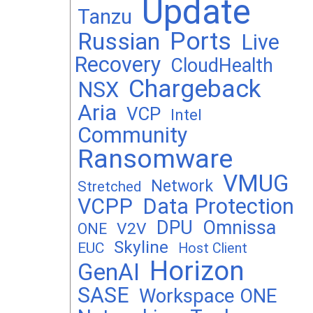
Update
Tanzu
Ports
Russian
Live
Recovery
CloudHealth
Chargeback
NSX
Aria
VCP
Intel
Community
Ransomware
VMUG
Network
Stretched
VCPP
Data Protection
DPU
Omnissa
V2V
ONE
Skyline
EUC
Host Client
Horizon
GenAI
SASE
Workspace ONE