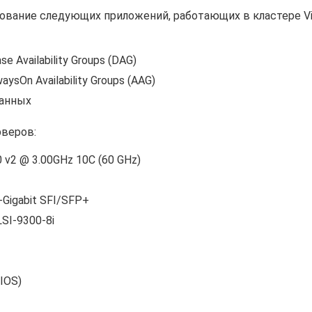
вание следующих приложений, работающих в кластере Vir
 Availability Groups (DAG)
sOn Availability Groups (AAG)
данных
рверов:
0 v2 @ 3.00GHz 10C (60 GHz)
-Gigabit SFI/SFP+
LSI-9300-8i
IOS)