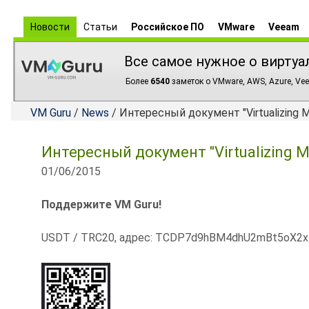
Новости
Статьи
Российское ПО
VMware
Veeam
Все самое нужное о виртуа
Более
6540
заметок о VMware, AWS, Azure, Vee
VM Guru
/
News
/ Интересный документ "Virtualizing Mi
Интересный документ "Virtualizing Mi
01/06/2015
Поддержите VM Guru!
USDT / TRC20, адрес: TCDP7d9hBM4dhU2mBt5oX2