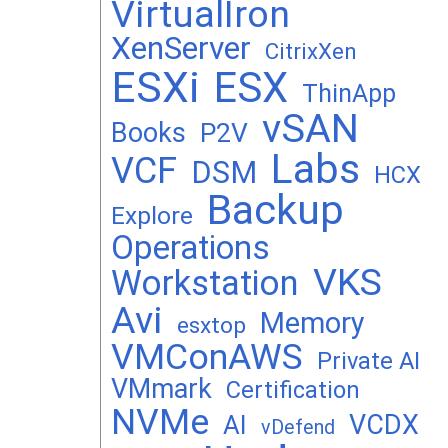
VirtualIron
XenServer
CitrixXen
ESXi
ESX
ThinApp
vSAN
Books
P2V
Labs
VCF
DSM
HCX
Backup
Explore
Operations
VKS
Workstation
Avi
Memory
esxtop
VMConAWS
Private AI
VMmark
Certification
NVMe
VCDX
AI
vDefend