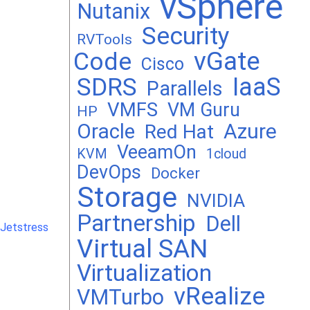
vSphere
Nutanix
Security
RVTools
vGate
Code
Cisco
SDRS
IaaS
Parallels
VMFS
VM Guru
HP
Oracle
Azure
Red Hat
VeeamOn
KVM
1cloud
DevOps
Docker
Storage
NVIDIA
Partnership
Dell
 Jetstress
Virtual SAN
Virtualization
vRealize
VMTurbo