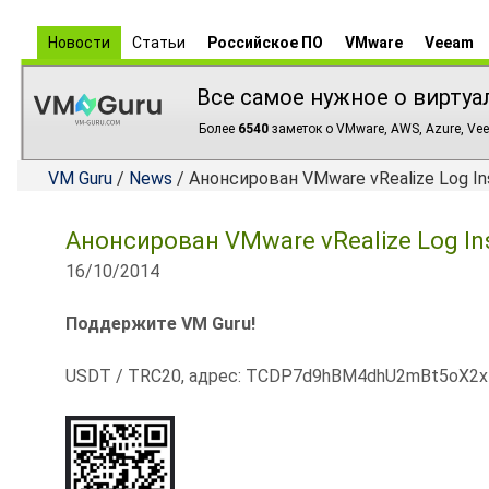
Новости
Статьи
Российское ПО
VMware
Veeam
Все самое нужное о виртуа
Более
6540
заметок о VMware, AWS, Azure, Vee
VM Guru
/
News
/ Анонсирован VMware vRealize Log In
Анонсирован VMware vRealize Log In
16/10/2014
Поддержите VM Guru!
USDT / TRC20, адрес: TCDP7d9hBM4dhU2mBt5oX2