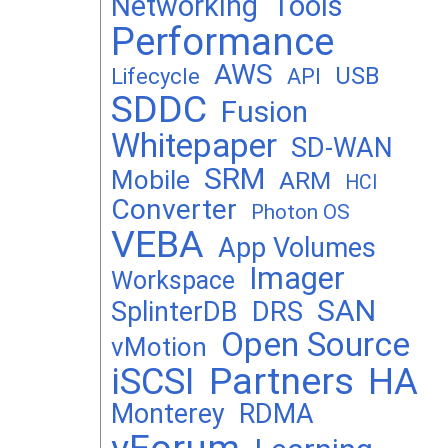
Networking
Tools
Performance
AWS
USB
Lifecycle
API
SDDC
Fusion
Whitepaper
SD-WAN
SRM
Mobile
ARM
HCI
Converter
Photon OS
VEBA
App Volumes
Imager
Workspace
SAN
DRS
SplinterDB
Open Source
vMotion
Partners
iSCSI
HA
Monterey
RDMA