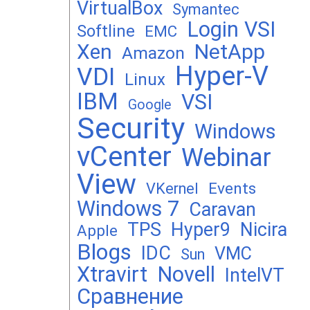
VirtualBox
Symantec
Login VSI
Softline
EMC
Xen
NetApp
Amazon
Hyper-V
VDI
Linux
IBM
VSI
Google
Security
Windows
vCenter
Webinar
View
Events
VKernel
Windows 7
Caravan
TPS
Hyper9
Nicira
Apple
Blogs
IDC
VMC
Sun
Xtravirt
Novell
IntelVT
Сравнение