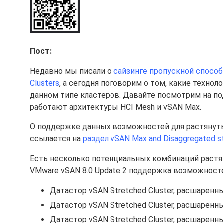
Пост:
Недавно мы писали о
сайзинге пропускной способ
Clusters
, а сегодня поговорим о том, какие техно
данном типе кластеров. Давайте посмотрим на под
работают архитектуры HCI Mesh и vSAN Max.
О поддержке данных возможностей для растянут
ссылается на
раздел vSAN Max and Disaggregated s
Есть несколько потенциальных комбинаций растя
VMware vSAN 8.0 Update 2 поддержка возможнос
Датастор vSAN Stretched Cluster, расшаренн
Датастор vSAN Stretched Cluster, расшаренны
Датастор vSAN Stretched Cluster, расшаренны