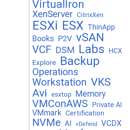
VirtualIron
XenServer
CitrixXen
ESXi
ESX
ThinApp
vSAN
Books
P2V
Labs
VCF
DSM
HCX
Backup
Explore
Operations
VKS
Workstation
Avi
Memory
esxtop
VMConAWS
Private AI
VMmark
Certification
NVMe
VCDX
AI
vDefend