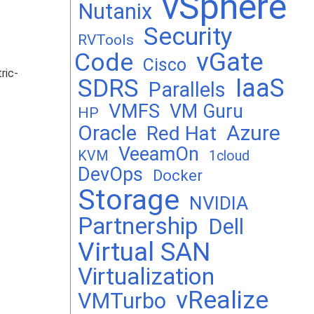
vSphere
Nutanix
Security
RVTools
vGate
Code
Cisco
ric-
SDRS
IaaS
Parallels
VMFS
VM Guru
HP
Oracle
Azure
Red Hat
VeeamOn
KVM
1cloud
DevOps
Docker
Storage
NVIDIA
Partnership
Dell
Virtual SAN
Virtualization
vRealize
VMTurbo