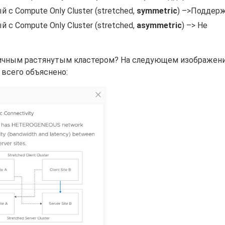
 с Compute Only Cluster (stretched,
symmetric
) –>Поддер
 с Compute Only Cluster (stretched,
asymmetric
) –> Не
ичным растянутым кластером? На следующем изображени
е всего объяснено: