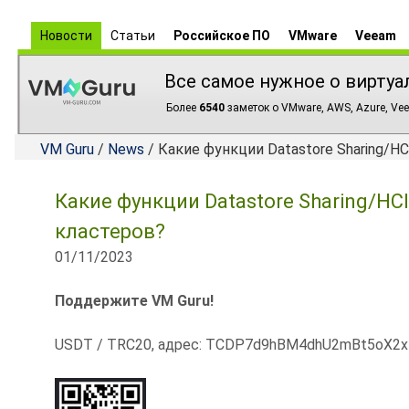
Новости
Статьи
Российское ПО
VMware
Veeam
Все самое нужное о виртуа
Более
6540
заметок о VMware, AWS, Azure, Vee
VM Guru
/
News
/ Какие функции Datastore Sharing/
Какие функции Datastore Sharing/H
кластеров?
01/11/2023
Поддержите VM Guru!
USDT / TRC20, адрес: TCDP7d9hBM4dhU2mBt5oX2