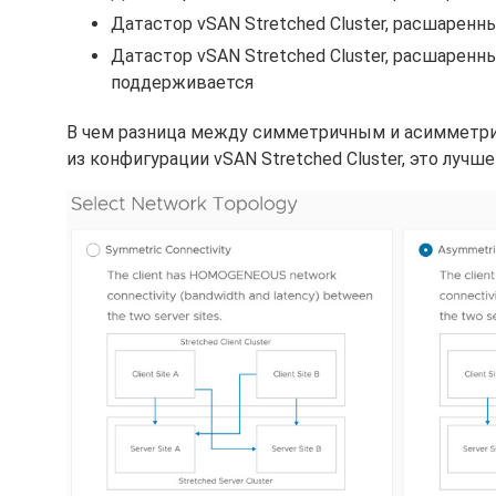
Датастор vSAN Stretched Cluster, расшаренный
Датастор vSAN Stretched Cluster, расшаренный
поддерживается
В чем разница между симметричным и асимметр
из конфигурации vSAN Stretched Cluster, это лучш