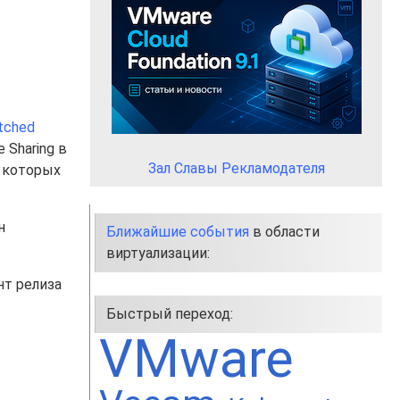
tched
 Sharing в
Зал Славы Рекламодателя
я которых
н
Ближайшие события
в области
виртуализации:
нт релиза
Быстрый переход:
VMware