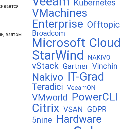
Veeam
Kubernetes
живается
VMachines
Enterprise
Offtopic
Broadcom
и, взятом
Microsoft
Cloud
StarWind
NAKIVO
vStack
Vinchin
Gartner
IT-Grad
Nakivo
Teradici
VeeamON
PowerCLI
VMworld
Citrix
GDPR
VSAN
Hardware
5nine