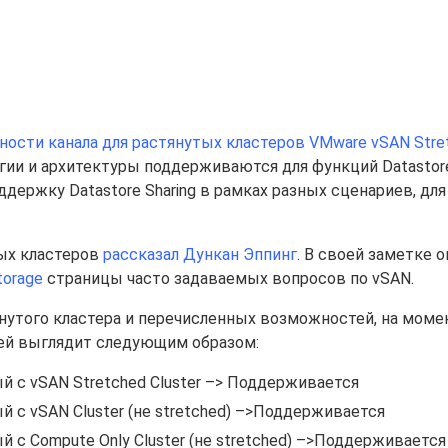
ности канала для растянутых кластеров VMware vSAN Stre
логии и архитектуры поддерживаются для функций Datastore
держку Datastore Sharing в рамках разных сценариев, дл
ых кластеров
рассказал Дункан Эппинг
. В своей заметке о
torage
страницы часто задаваемых вопросов по vSAN.
нутого кластера и перечисленных возможностей, на моме
тей выглядит следующим образом:
ый с vSAN Stretched Cluster –> Поддерживается
й с vSAN Cluster (не stretched) –>Поддерживается
й с Compute Only Cluster (не stretched) –>Поддерживается