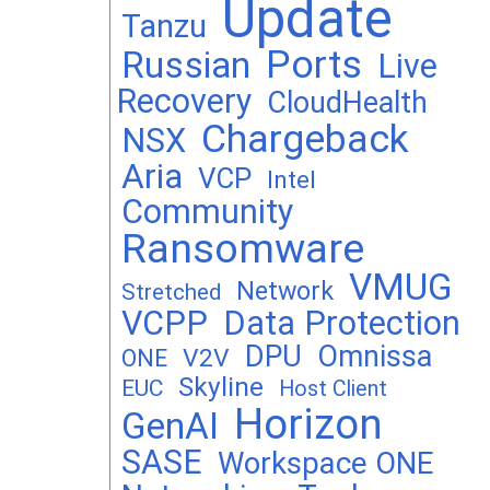
Update
Tanzu
Ports
Russian
Live
Recovery
CloudHealth
Chargeback
NSX
Aria
VCP
Intel
Community
Ransomware
VMUG
Network
Stretched
VCPP
Data Protection
DPU
Omnissa
V2V
ONE
Skyline
EUC
Host Client
Horizon
GenAI
SASE
Workspace ONE