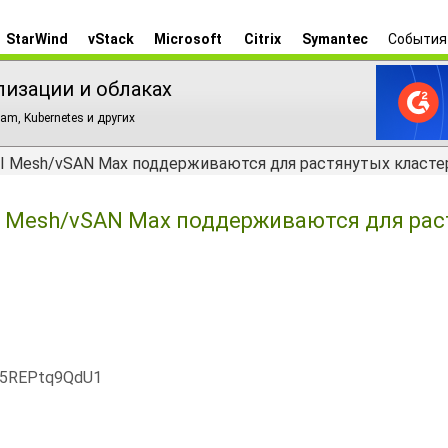
StarWind
vStack
Microsoft
Citrix
Symantec
События
лизации и облаках
am, Kubernetes и других
HCI Mesh/vSAN Max поддерживаются для растянутых класте
CI Mesh/vSAN Max поддерживаются для ра
x5REPtq9QdU1