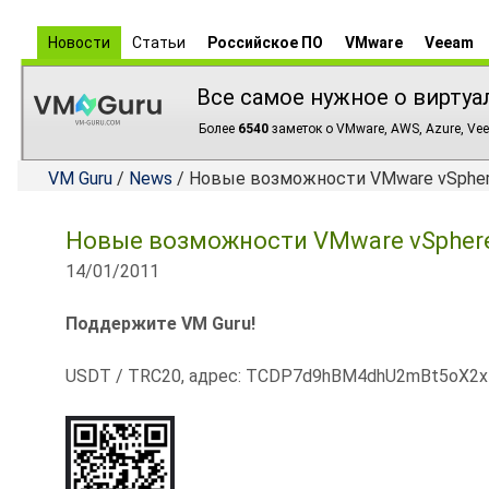
Новости
Статьи
Российское ПО
VMware
Veeam
Все самое нужное о виртуа
Более
6540
заметок о VMware, AWS, Azure, Vee
VM Guru
/
News
/ Новые возможности VMware vSphere
Новые возможности VMware vSphere 
14/01/2011
Поддержите VM Guru!
USDT / TRC20, адрес: TCDP7d9hBM4dhU2mBt5oX2