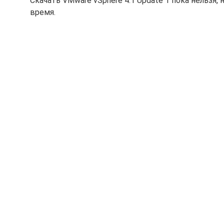
Скачать VMware vSphere 4.1 Update 1 пока нельзя,
время.