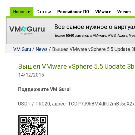
Новости
Статьи
Российское ПО
VMware
Veeam
Все самое нужное о виртуа
Более
6540
заметок о VMware, AWS, Azure, Vee
VM Guru
/
News
/ Вышел VMware vSphere 5.5 Update 3b
Вышел VMware vSphere 5.5 Update 3b 
14/12/2015
Поддержите VM Guru!
USDT / TRC20, адрес: TCDP7d9hBM4dhU2mBt5oX2