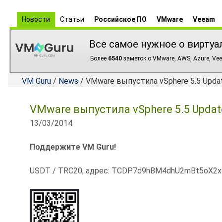
Новости
Статьи
Российское ПО
VMware
Veeam
Все самое нужное о виртуа
Более
6540
заметок о VMware, AWS, Azure, Vee
VM Guru
/
News
/ VMware выпустила vSphere 5.5 Updat
VMware выпустила vSphere 5.5 Update
13/03/2014
Поддержите VM Guru!
USDT / TRC20, адрес: TCDP7d9hBM4dhU2mBt5oX2