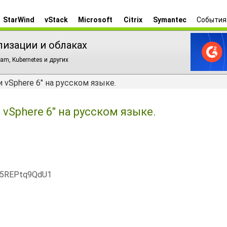
StarWind
vStack
Microsoft
Citrix
Symantec
События
лизации и облаках
am, Kubernetes и других
 vSphere 6" на русском языке.
vSphere 6" на русском языке.
x5REPtq9QdU1