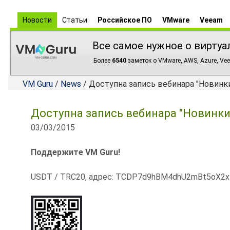
Новости
Статьи
Российское ПО
VMware
Veeam
Все самое нужное о виртуа
Более
6540
заметок о VMware, AWS, Azure, Vee
VM Guru
/
News
/ Доступна запись вебинара "Новинки
Доступна запись вебинара "Новинки 
03/03/2015
Поддержите VM Guru!
USDT / TRC20, адрес: TCDP7d9hBM4dhU2mBt5oX2