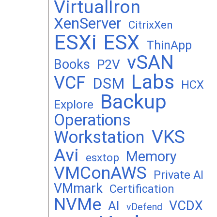
VirtualIron
XenServer
CitrixXen
ESXi
ESX
ThinApp
vSAN
Books
P2V
Labs
VCF
DSM
HCX
Backup
Explore
Operations
VKS
Workstation
Avi
Memory
esxtop
VMConAWS
Private AI
VMmark
Certification
NVMe
VCDX
AI
vDefend