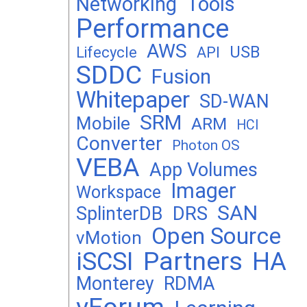
Networking
Tools
Performance
AWS
USB
Lifecycle
API
SDDC
Fusion
Whitepaper
SD-WAN
SRM
Mobile
ARM
HCI
Converter
Photon OS
VEBA
App Volumes
Imager
Workspace
SAN
DRS
SplinterDB
Open Source
vMotion
Partners
iSCSI
HA
Monterey
RDMA