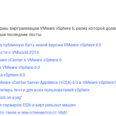
мы виртуализации VMware vSphere 6, релиз которой дол
ши последние посты:
а публичную бету новой версии VMware vSphere 6.0
сти с VMworld 2014
re vCenter в VMware vSphere 6
 VMware vSphere 6.0
а vSphere 6.0
e vCenter Server Appliance (vCSA) 6.0 в VMware vSphere 6
 теперь почти для всех пользователей vSphere
ck on a pig"
ия серверов ESXi и виртуальных машин
это такое и чем отличается от VAAI