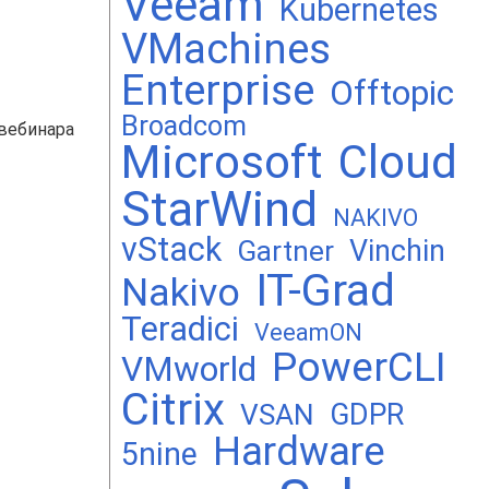
Veeam
Kubernetes
VMachines
Enterprise
Offtopic
Broadcom
 вебинара
Microsoft
Cloud
StarWind
NAKIVO
vStack
Vinchin
Gartner
IT-Grad
Nakivo
Teradici
VeeamON
PowerCLI
VMworld
Citrix
GDPR
VSAN
Hardware
5nine