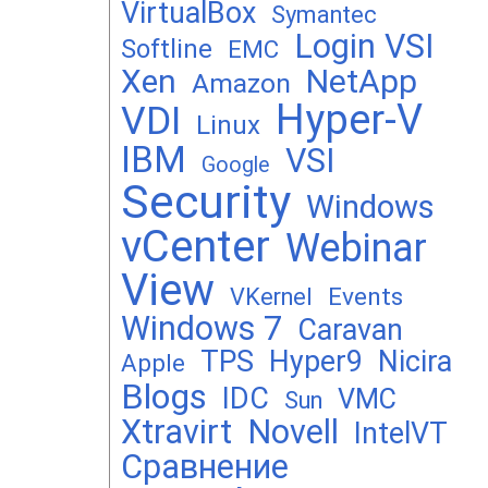
VirtualBox
Symantec
Login VSI
Softline
EMC
Xen
NetApp
Amazon
Hyper-V
VDI
Linux
IBM
VSI
Google
Security
Windows
vCenter
Webinar
View
Events
VKernel
Windows 7
Caravan
TPS
Hyper9
Nicira
Apple
Blogs
IDC
VMC
Sun
Xtravirt
Novell
IntelVT
Сравнение