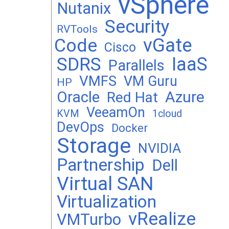
vSphere
Nutanix
Security
RVTools
vGate
Code
Cisco
SDRS
IaaS
Parallels
VMFS
VM Guru
HP
Oracle
Azure
Red Hat
VeeamOn
KVM
1cloud
DevOps
Docker
Storage
NVIDIA
Partnership
Dell
Virtual SAN
Virtualization
vRealize
VMTurbo