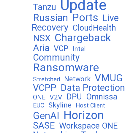
Update
Tanzu
Ports
Russian
Live
Recovery
CloudHealth
Chargeback
NSX
Aria
VCP
Intel
Community
Ransomware
VMUG
Network
Stretched
VCPP
Data Protection
DPU
Omnissa
V2V
ONE
Skyline
EUC
Host Client
Horizon
GenAI
SASE
Workspace ONE