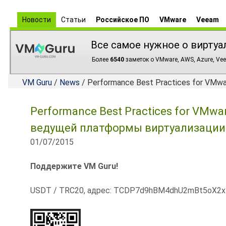
Новости
Статьи
Российское ПО
VMware
Veeam
Все самое нужное о виртуа
Более
6540
заметок о VMware, AWS, Azure, Vee
VM Guru
/
News
/ Performance Best Practices for VMw
Performance Best Practices for VMwa
ведущей платформы виртуализации
01/07/2015
Поддержите VM Guru!
USDT / TRC20, адрес: TCDP7d9hBM4dhU2mBt5oX2