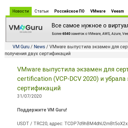
Новости
Статьи
Российское ПО
VMware
Veeam
Все самое нужное о виртуа
Более
6540
заметок о VMware, AWS, Azure, Vee
VM Guru
/
News
/ VMware выпустила экзамен для сертиф
получения двух сертификаций
VMware выпустила экзамен для серти
certification (VCP-DCV 2020) и убрал
сертификаций
31/07/2020
Поддержите VM Guru!
USDT / TRC20, адрес: TCDP7d9hBM4dhU2mBt5oX2