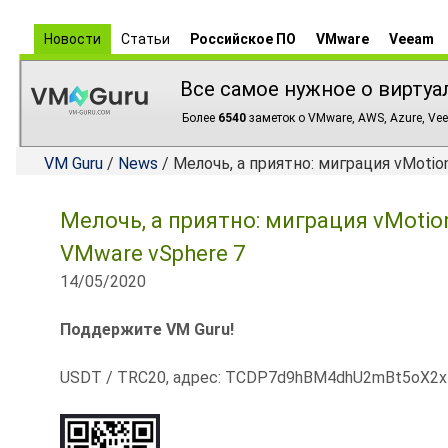
Новости
Статьи
Российское ПО
VMware
Veeam
Все самое нужное о виртуа
Более
6540
заметок о VMware, AWS, Azure, Vee
VM Guru
/
News
/ Мелочь, а приятно: миграция vMoti
Мелочь, а приятно: миграция vMoti
VMware vSphere 7
14/05/2020
Поддержите VM Guru!
USDT / TRC20, адрес: TCDP7d9hBM4dhU2mBt5oX2