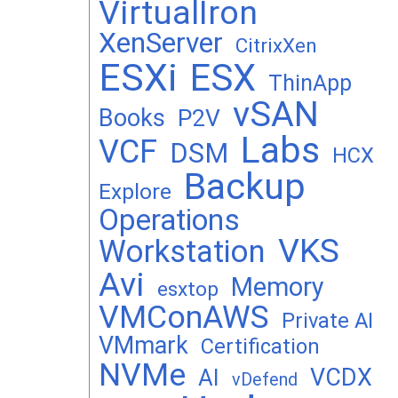
VirtualIron
XenServer
CitrixXen
ESXi
ESX
ThinApp
vSAN
Books
P2V
Labs
VCF
DSM
HCX
Backup
Explore
Operations
VKS
Workstation
Avi
Memory
esxtop
VMConAWS
Private AI
VMmark
Certification
NVMe
VCDX
AI
vDefend