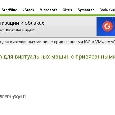
StarWind
vStack
Microsoft
Citrix
Symantec
События
лизации и облаках
am, Kubernetes и других
on для виртуальных машин с привязанными ISO в VMware vS
on для виртуальных машин с привязанными
x5REPtq9QdU1