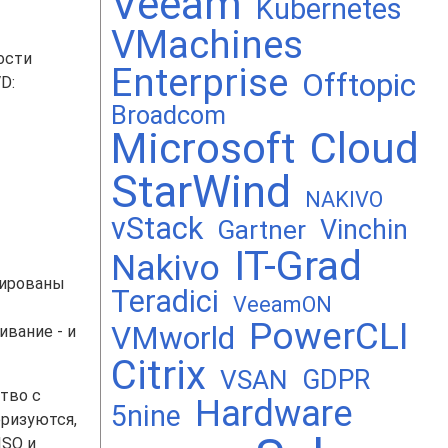
Veeam
Kubernetes
VMachines
ости
Enterprise
Offtopic
D:
Broadcom
Microsoft
Cloud
StarWind
NAKIVO
vStack
Vinchin
Gartner
IT-Grad
Nakivo
рированы
Teradici
VeeamON
PowerCLI
VMworld
ивание - и
Citrix
GDPR
VSAN
тво с
Hardware
5nine
еризуются,
ISO и