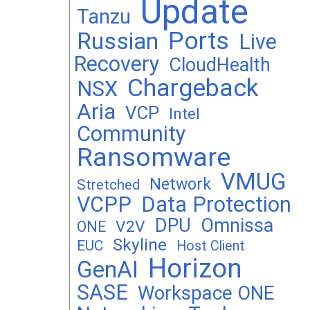
Update
Tanzu
Ports
Russian
Live
Recovery
CloudHealth
Chargeback
NSX
Aria
VCP
Intel
Community
Ransomware
VMUG
Network
Stretched
VCPP
Data Protection
DPU
Omnissa
V2V
ONE
Skyline
EUC
Host Client
Horizon
GenAI
SASE
Workspace ONE