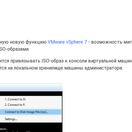
сную новую функцию
VMware vSphere 7
- возможность миг
SO-образами.
ится привязывать ISO-образ к консоли виртуальной маши
ится на локальном хранилище машины администратора: