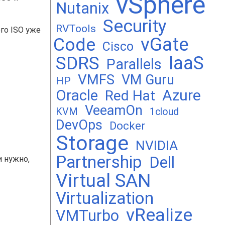
vSphere
Nutanix
Security
RVTools
го ISO уже
vGate
Code
Cisco
SDRS
IaaS
Parallels
VMFS
VM Guru
HP
Oracle
Azure
Red Hat
VeeamOn
KVM
1cloud
DevOps
Docker
Storage
NVIDIA
Partnership
Dell
и нужно,
Virtual SAN
Virtualization
vRealize
VMTurbo