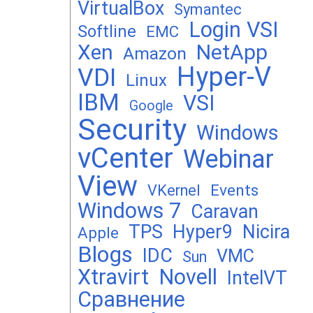
VirtualBox
Symantec
Login VSI
Softline
EMC
Xen
NetApp
Amazon
Hyper-V
VDI
Linux
IBM
VSI
Google
Security
Windows
vCenter
Webinar
View
Events
VKernel
Windows 7
Caravan
TPS
Hyper9
Nicira
Apple
Blogs
IDC
VMC
Sun
Xtravirt
Novell
IntelVT
Сравнение