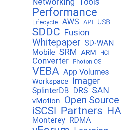
Networking
Tools
Performance
AWS
USB
Lifecycle
API
SDDC
Fusion
Whitepaper
SD-WAN
SRM
Mobile
ARM
HCI
Converter
Photon OS
VEBA
App Volumes
Imager
Workspace
SAN
DRS
SplinterDB
Open Source
vMotion
Partners
iSCSI
HA
Monterey
RDMA