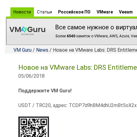
Новости
Статьи
Российское ПО
VMware
Veeam
Все самое нужное о виртуа
Более
6540
заметок о VMware, AWS, Azure, Vee
VM Guru
/
News
/ Новое на VMware Labs: DRS Entitleme
Новое на VMware Labs: DRS Entitleme
05/06/2018
Поддержите VM Guru!
USDT / TRC20, адрес: TCDP7d9hBM4dhU2mBt5oX2