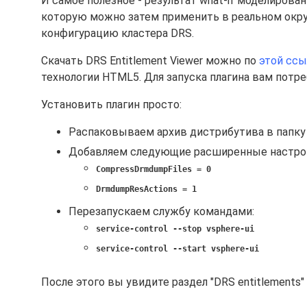
И самое полезное - результат what-if моделиров
которую можно затем применить в реальном окру
конфигурацию кластера DRS.
Скачать DRS Entitlement Viewer можно по
этой ссы
технологии HTML5. Для запуска плагина вам потребу
Установить плагин просто:
Распаковываем архив дистрибутива в папк
Добавляем следующие расширенные настройки
CompressDrmdumpFiles = 0
DrmdumpResActions = 1
Перезапускаем службу командами:
service-control --stop vsphere-ui
service-control --start vsphere-ui
После этого вы увидите раздел "DRS entitlements" 