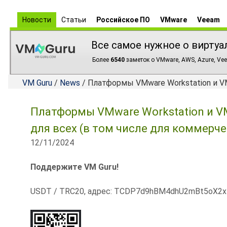
Новости
Статьи
Российское ПО
VMware
Veeam
Все самое нужное о виртуа
Более
6540
заметок о VMware, AWS, Azure, Vee
VM Guru
/
News
/ Платформы VMware Workstation и V
Платформы VMware Workstation и V
для всех (в том числе для коммерч
12/11/2024
Поддержите VM Guru!
USDT / TRC20, адрес: TCDP7d9hBM4dhU2mBt5oX2