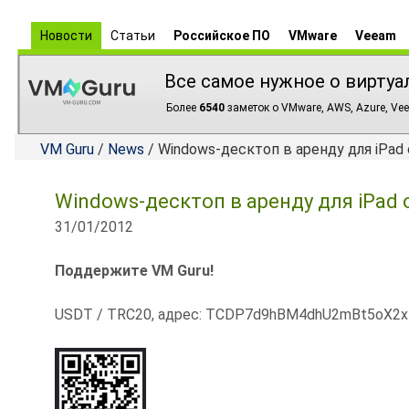
Новости
Статьи
Российское ПО
VMware
Veeam
Все самое нужное о виртуа
Более
6540
заметок о VMware, AWS, Azure, Vee
VM Guru
/
News
/ Windows-десктоп в аренду для iPad 
Windows-десктоп в аренду для iPad о
31/01/2012
Поддержите VM Guru!
USDT / TRC20, адрес: TCDP7d9hBM4dhU2mBt5oX2