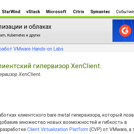
StarWind
vStack
Microsoft
Citrix
Symantec
События
лизации и облаках
am, Kubernetes и других
работ VMware Hands-on Labs
лиентский гипервизор XenClient.
рвизор XenClient.
ботках клиентского bare metal гипервизора, который поз
, добавив множество новых возможностей и гибкость в
 разработке
Client Virtualization Platform
(CVP) от VMware, а