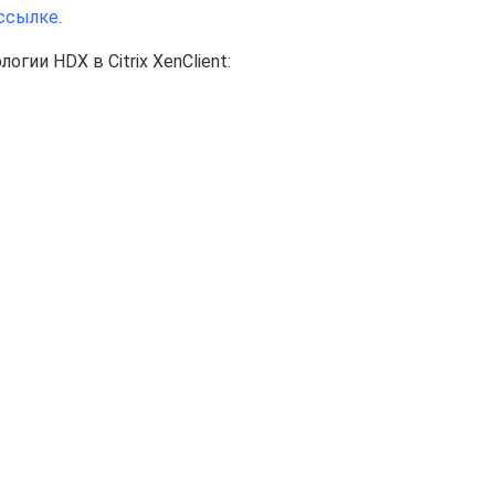
 ссылке
.
огии HDX в Citrix XenClient: