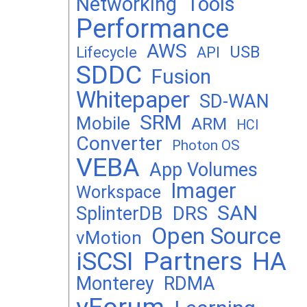
Networking
Tools
Performance
AWS
USB
Lifecycle
API
SDDC
Fusion
Whitepaper
SD-WAN
SRM
Mobile
ARM
HCI
Converter
Photon OS
VEBA
App Volumes
Imager
Workspace
SAN
DRS
SplinterDB
Open Source
vMotion
Partners
iSCSI
HA
Monterey
RDMA