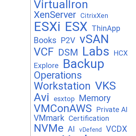
VirtualIron
XenServer
CitrixXen
ESXi
ESX
ThinApp
vSAN
Books
P2V
Labs
VCF
DSM
HCX
Backup
Explore
Operations
VKS
Workstation
Avi
Memory
esxtop
VMConAWS
Private AI
VMmark
Certification
NVMe
VCDX
AI
vDefend