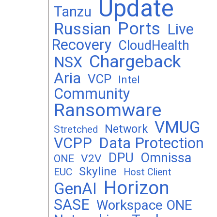
Update
Tanzu
Ports
Russian
Live
Recovery
CloudHealth
Chargeback
NSX
Aria
VCP
Intel
Community
Ransomware
VMUG
Network
Stretched
VCPP
Data Protection
DPU
Omnissa
V2V
ONE
Skyline
EUC
Host Client
Horizon
GenAI
SASE
Workspace ONE