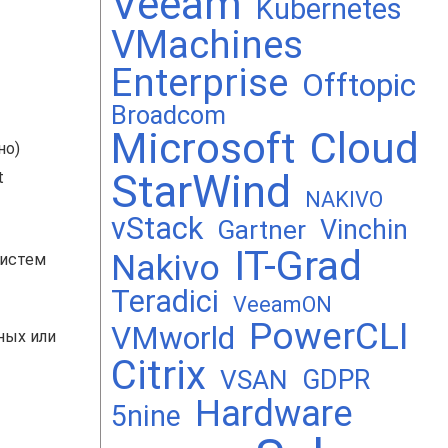
Veeam
Kubernetes
VMachines
Enterprise
Offtopic
Broadcom
Microsoft
Cloud
но)
StarWind
t
NAKIVO
vStack
Vinchin
Gartner
IT-Grad
Nakivo
систем
Teradici
VeeamON
PowerCLI
VMworld
ных или
Citrix
GDPR
VSAN
Hardware
5nine