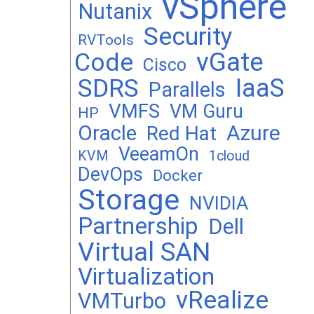
vSphere
Nutanix
Security
RVTools
vGate
Code
Cisco
SDRS
IaaS
Parallels
VMFS
VM Guru
HP
Oracle
Azure
Red Hat
VeeamOn
KVM
1cloud
DevOps
Docker
Storage
NVIDIA
Partnership
Dell
Virtual SAN
Virtualization
vRealize
VMTurbo