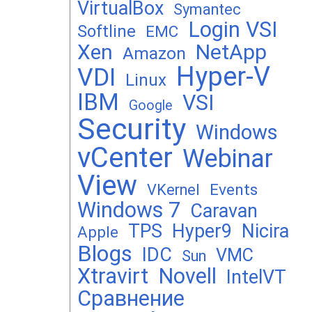
VirtualBox
Symantec
Login VSI
Softline
EMC
Xen
NetApp
Amazon
Hyper-V
VDI
Linux
IBM
VSI
Google
Security
Windows
vCenter
Webinar
View
Events
VKernel
Windows 7
Caravan
TPS
Hyper9
Nicira
Apple
Blogs
IDC
VMC
Sun
Xtravirt
Novell
IntelVT
Сравнение