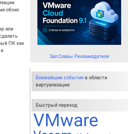
изации
ами обоих
ер или
сделать
ный ПК как
 и
Зал Славы Рекламодателя
Ближайшие события
в области
виртуализации:
Быстрый переход:
VMware