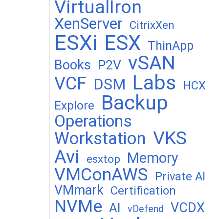
VirtualIron
XenServer
CitrixXen
ESXi
ESX
ThinApp
vSAN
Books
P2V
Labs
VCF
DSM
HCX
Backup
Explore
Operations
VKS
Workstation
Avi
Memory
esxtop
VMConAWS
Private AI
VMmark
Certification
NVMe
VCDX
AI
vDefend