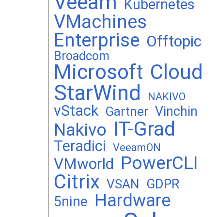
Veeam
Kubernetes
VMachines
Enterprise
Offtopic
Broadcom
Microsoft
Cloud
StarWind
NAKIVO
vStack
Vinchin
Gartner
IT-Grad
Nakivo
Teradici
VeeamON
PowerCLI
VMworld
Citrix
GDPR
VSAN
Hardware
5nine