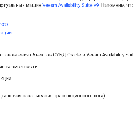
виртуальных машин
Veeam Availability Suite v9
. Напомним, чт
hots
кации
новления объектов СУБД Oracle в Veeam Availability Suit
щие возможности:
акций
ц
 (включая накатывание транзакционного лога)