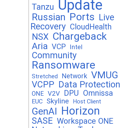
Update
Tanzu
Ports
Russian
Live
Recovery
CloudHealth
Chargeback
NSX
Aria
VCP
Intel
Community
Ransomware
VMUG
Network
Stretched
VCPP
Data Protection
DPU
Omnissa
V2V
ONE
Skyline
EUC
Host Client
Horizon
GenAI
SASE
Workspace ONE