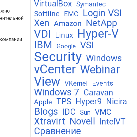
VirtualBox
Symantec
Login VSI
можно
Softline
EMC
нительной
Xen
NetApp
Amazon
Hyper-V
VDI
Linux
компании
IBM
VSI
Google
Security
Windows
vCenter
Webinar
View
Events
VKernel
Windows 7
Caravan
TPS
Hyper9
Nicira
Apple
Blogs
IDC
VMC
Sun
Xtravirt
Novell
IntelVT
Сравнение