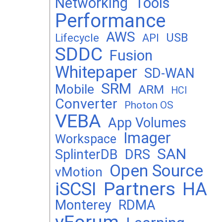
Networking
Tools
Performance
AWS
USB
Lifecycle
API
SDDC
Fusion
Whitepaper
SD-WAN
SRM
Mobile
ARM
HCI
Converter
Photon OS
VEBA
App Volumes
Imager
Workspace
SAN
DRS
SplinterDB
Open Source
vMotion
Partners
iSCSI
HA
Monterey
RDMA