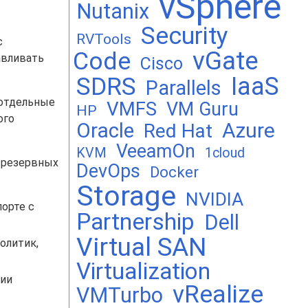
vSphere
Nutanix
Security
RVTools
с
vGate
Code
авливать
Cisco
SDRS
IaaS
Parallels
 отдельные
VMFS
VM Guru
HP
ого
Oracle
Azure
Red Hat
VeeamOn
KVM
1cloud
 резервных
DevOps
Docker
Storage
NVIDIA
орте с
Partnership
Dell
Virtual SAN
олитик,
Virtualization
ции
vRealize
VMTurbo