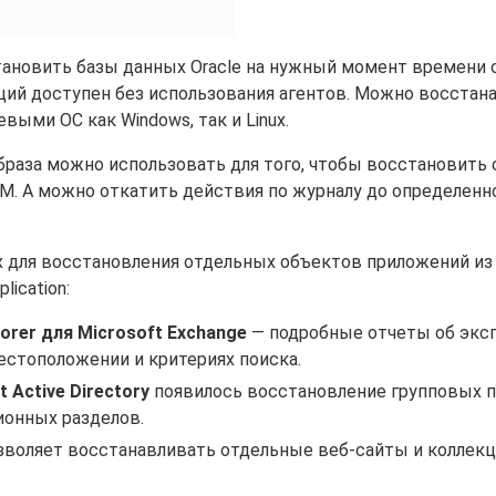
тановить базы данных Oracle на нужный момент времени 
ций доступен без использования агентов. Можно восстан
выми ОС как Windows, так и Linux.
браза можно использовать для того, чтобы восстановить
ВМ. А можно откатить действия по журналу до определенн
х для восстановления отдельных объектов приложений из
ication:
orer для Microsoft Exchange
— подробные отчеты об эксп
естоположении и критериях поиска.
 Active Directory
появилось восстановление групповых п
ионных разделов.
воляет восстанавливать отдельные веб-сайты и коллек