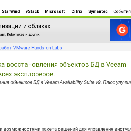
StarWind
vStack
Microsoft
Citrix
Symantec
События
лизации и облаках
am, Kubernetes и других
работ VMware Hands-on Labs
жка восстановления объектов БД в Veeam
я всех эксплореров.
ния объектов БД в Veeam Availability Suite v9. Плюс улучш
и возможностями пакета решений для управления виртуа