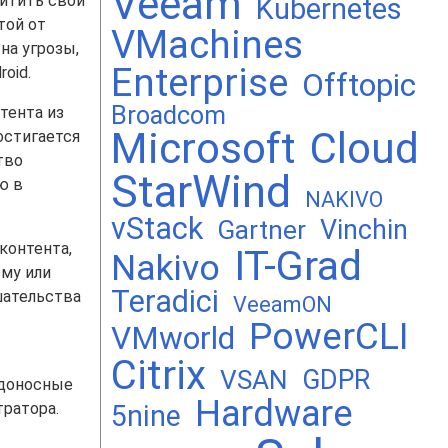
Veeam
итить свои
Kubernetes
той от
VMachines
на угрозы,
Enterprise
oid.
Offtopic
Broadcom
тента из
Microsoft
Cloud
остигается
тво
StarWind
ю в
NAKIVO
vStack
Vinchin
Gartner
контента,
IT-Grad
Nakivo
ому или
Teradici
шательства
VeeamON
PowerCLI
VMworld
Citrix
GDPR
VSAN
едоносные
Hardware
ратора.
5nine