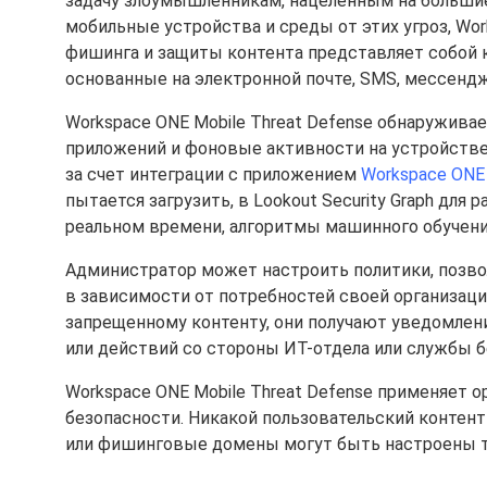
задачу злоумышленникам, нацеленным на большие
мобильные устройства и среды от этих угроз, Wor
фишинга и защиты контента представляет собой к
основанные на электронной почте, SMS, мессенджер
Workspace ONE Mobile Threat Defense обнаружива
приложений и фоновые активности на устройстве
за счет интеграции с приложением
Workspace ONE 
пытается загрузить, в Lookout Security Graph дл
реальном времени, алгоритмы машинного обучен
Администратор может настроить политики, позв
в зависимости от потребностей своей организаци
запрещенному контенту, они получают уведомлени
или действий со стороны ИТ-отдела или службы б
Workspace ONE Mobile Threat Defense применяет 
безопасности. Никакой пользовательский контент
или фишинговые домены могут быть настроены т