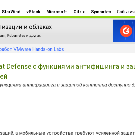
StarWind
vStack
Microsoft
Citrix
Symantec
События
лизации и облаках
am, Kubernetes и других
работ VMware Hands-on Labs
at Defense с функциями антифишинга и з
лей
 функциями антифишинга и защитой контента доступно д
изаций, а мобильные устройства требуют усиленной защи