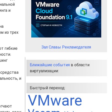
нальной
нга и
на
им из трех
Зал Славы Рекламодателя
ют гибкие
ности.
шинг
Ближайшие события
в области
виртуализации:
 средства
альность, и
Быстрый переход:
VMware
егчают