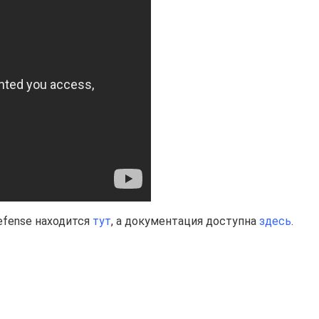
efense находится
тут
, а документация доступна
здесь
.