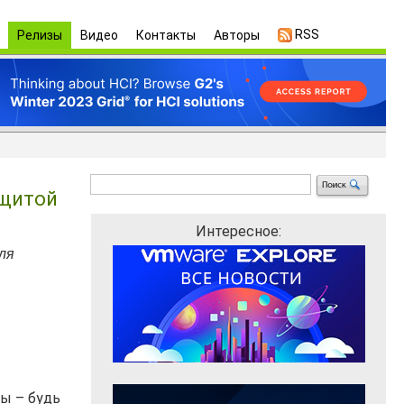
RSS
Релизы
Видео
Контакты
Авторы
ащитой
Интересное:
ля
ты – будь