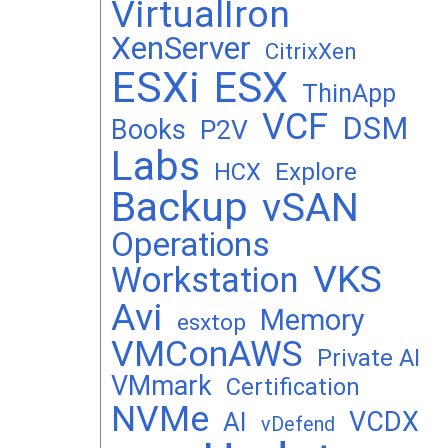
VirtualIron
XenServer
CitrixXen
ESXi
ESX
ThinApp
VCF
DSM
Books
P2V
Labs
Explore
HCX
Backup
vSAN
Operations
VKS
Workstation
Avi
Memory
esxtop
VMConAWS
Private AI
VMmark
Certification
NVMe
VCDX
AI
vDefend