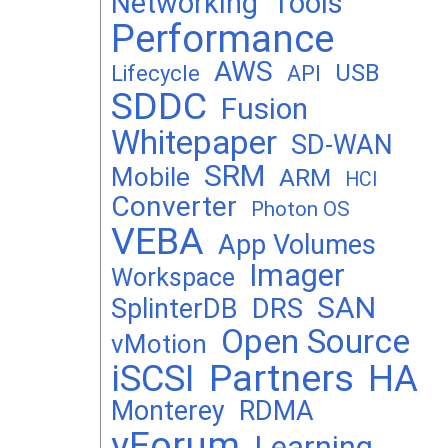
Networking
Tools
Performance
AWS
USB
Lifecycle
API
SDDC
Fusion
Whitepaper
SD-WAN
SRM
Mobile
ARM
HCI
Converter
Photon OS
VEBA
App Volumes
Imager
Workspace
SAN
DRS
SplinterDB
Open Source
vMotion
Partners
iSCSI
HA
Monterey
RDMA
vForum
Learning