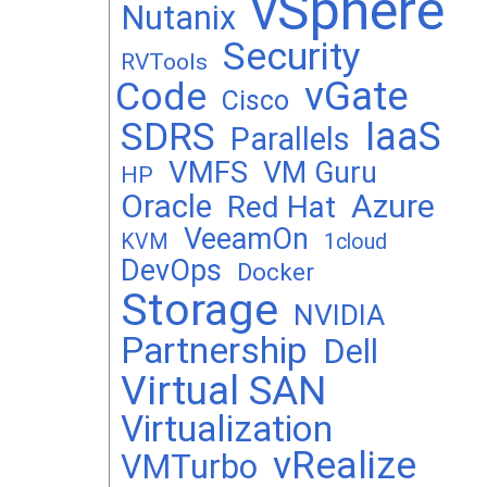
vSphere
Nutanix
Security
RVTools
vGate
Code
Cisco
SDRS
IaaS
Parallels
VMFS
VM Guru
HP
Oracle
Azure
Red Hat
VeeamOn
KVM
1cloud
DevOps
Docker
Storage
NVIDIA
Partnership
Dell
Virtual SAN
Virtualization
vRealize
VMTurbo