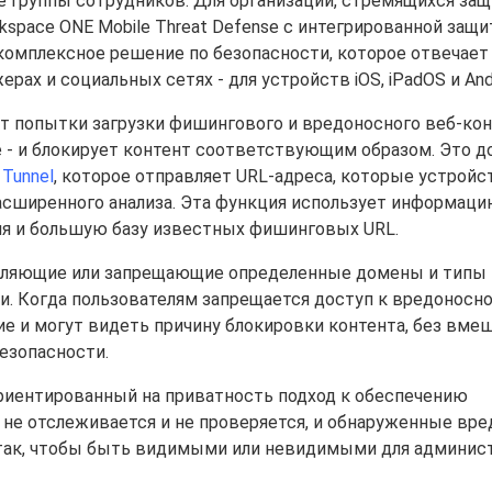
 группы сотрудников. Для организаций, стремящихся защ
kspace ONE Mobile Threat Defense с интегрированной защи
омплексное решение по безопасности, которое отвечает 
ах и социальных сетях - для устройств iOS, iPadOS и Andr
ет попытки загрузки фишингового и вредоносного веб-кон
 - и блокирует контент соответствующим образом. Это д
Tunnel
, которое отправляет URL-адреса, которые устройс
я расширенного анализа. Эта функция использует информаци
ия и большую базу известных фишинговых URL.
оляющие или запрещающие определенные домены и типы 
и. Когда пользователям запрещается доступ к вредоносн
е и могут видеть причину блокировки контента, без вме
езопасности.
ориентированный на приватность подход к обеспечению
 не отслеживается и не проверяется, и обнаруженные вр
ак, чтобы быть видимыми или невидимыми для админист