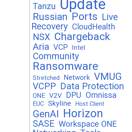
Update
Tanzu
Ports
Russian
Live
Recovery
CloudHealth
Chargeback
NSX
Aria
VCP
Intel
Community
Ransomware
VMUG
Network
Stretched
VCPP
Data Protection
DPU
Omnissa
V2V
ONE
Skyline
EUC
Host Client
Horizon
GenAI
SASE
Workspace ONE