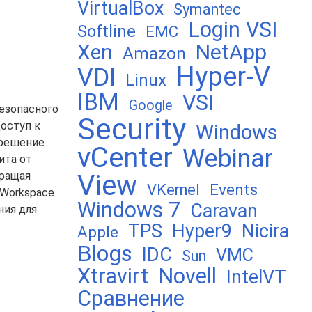
VirtualBox
Symantec
Login VSI
Softline
EMC
Xen
NetApp
Amazon
Hyper-V
VDI
Linux
IBM
VSI
Google
езопасного
Security
оступ к
Windows
 решение
vCenter
Webinar
щита от
View
вращая
Events
VKernel
 Workspace
Windows 7
Caravan
ния для
TPS
Hyper9
Nicira
Apple
Blogs
IDC
VMC
Sun
Xtravirt
Novell
IntelVT
Сравнение