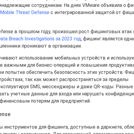
ринадлежащие сотрудникам. На днях VMware объявила о фи
Mobile Threat Defense
с интегрированной защитой от фиши
efense в прошлом году, произошел рост фишинговых атак 
Data Breach Investigations за 2023 год
, фишинг является одн
ленники проникают в организации.
личивают использование мобильных устройств и использу
лее важными для бизнес-операций и повышения продуктив
ри попытке обеспечить безопасность этих устройств. Фи
ройствах, так как может распространяться за пределы
эксплуатируя SMS, мессенджеры и даже QR-коды. Разные
вать учетные данные для входа или нарушать конфиденци
 финансовым потерям для предприятий.
ense
ы инструментов для фишинга, доступные в даркнете, обл