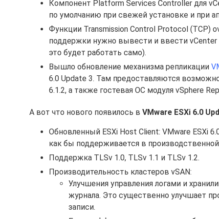
Компонент Platform Services Controller для v
по умолчанию при свежей установке и при ап
Функции Transmission Control Protocol (TCP) o
поддержки нужно вывести и ввести vCenter в 
это будет работать само).
Вышло обновление механизма репликации
VM
6.0 Update 3. Там предоставляются возможности
6.1.2, а также гостевая ОС модуля vSphere Rep
А вот что нового появилось в
VMware ESXi 6.0 Upd
Обновленный ESXi Host Client: VMware ESXi 6
как бы поддерживается в производственной 
Поддержка TLSv 1.0, TLSv 1.1 и TLSv 1.2.
Производительность кластеров vSAN:
Улучшения управления логами и хранил
журнала. Это существенно улучшает пр
записи.