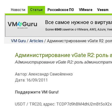
Новости
Статьи
Российское ПО
VMware
Veeam
Все самое нужное о виртуа
Более
6540
заметок о VMware, AWS, Azure, Vee
VM Guru
/
Articles
/ Администрирование vGate R2: ро
Администрирование vGate R2: роль 
Администрирование vGate R2: роль администрат
Автор: Александр Самойленко
Дата: 16/09/2011
Поддержите VM Guru!
USDT / TRC20, адрес: TCDP7d9hBM4dhU2mBt5oX2