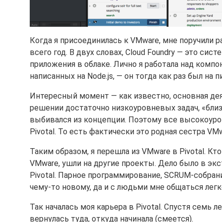
Когда я присоединилась к VMware, мне поручили р
всего год. В двух словах, Cloud Foundry — это сис
приложения в облаке. Лично я работала над комп
написанных на Node.js, — он тогда как раз был на 
Интересный момент — как известно, основная де
решении достаточно низкоуровневых задач, «близко 
выбивался из концепции. Поэтому все высокоур
Pivotal. То есть фактически это родная сестра VMw
Таким образом, я перешла из VMware в Pivotal. Кт
VMware, ушли на другие проекты. Дело было в экс
Pivotal. Парное программирование, SCRUM-собран
чему-то новому, да и с людьми мне общаться легк
Так началась моя карьера в Pivotal. Спустя семь 
вернулась туда, откуда начинала (смеется).