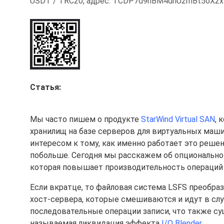
USDT / TRC20, адрес: TCDP7d9hBM4dhU2mBt5oX2
Статья:
Мы часто пишем о продукте
StarWind Virtual SAN
, 
хранилищ на базе серверов для виртуальных машин
интересом к тому, как именно работает это решен
побольше. Сегодня мы расскажем об опциональн
которая повышает производительность операций 
Если вкратце, то файловая система LSFS преобр
хост-сервера, которые смешиваются и идут в случ
последовательные операции записи, что также су
называемая ликвидация эффекта
I/O Blender
.