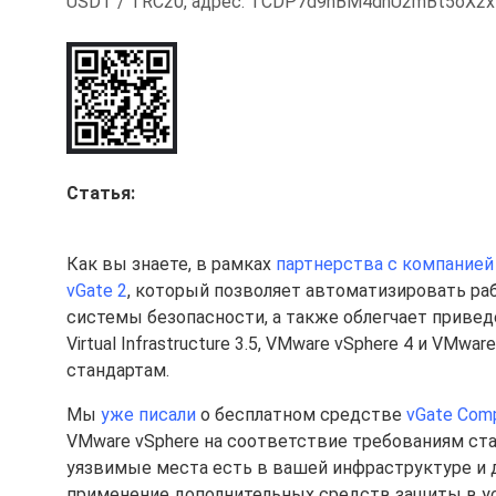
USDT / TRC20, адрес: TCDP7d9hBM4dhU2mBt5oX2
Статья:
Как вы знаете, в рамках
партнерства с компанией
vGate 2
, который позволяет автоматизировать ра
системы безопасности, а также облегчает приве
Virtual Infrastructure 3.5, VMware vSphere 4 и VM
стандартам.
Мы
уже писали
о бесплатном средстве
vGate Comp
VMware vSphere на соответствие требованиям ста
уязвимые места есть в вашей инфраструктуре и 
применение дополнительных средств защиты в у