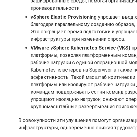
зашифрованные среды, помогая организация
производительности.
vSphere Elastic Provisioning
упрощает ввод х
благодаря параллельному созданию образов,
Это сокращает время подготовки и упрощае
инфраструктуры при изменении спроса.
VMware vSphere Kubernetes Service (VKS)
пр
платформы, позволяя платформенным команд
рабочие нагрузки с единой операционной мо
Kubernetes-кластеров на Supervisor, а такж
эффективность. Такой масштаб критически 
платформы или изолируют рабочие нагрузки
командам поддерживать сотни команд разра
упрощают изоляцию нагрузок, снижают опе
крупномасштабные развертывания приложени
В совокупности эти улучшения помогут организа
инфраструктуры, одновременно снижая трудозатр