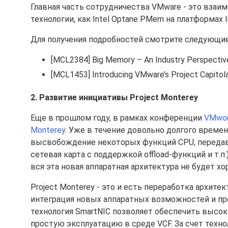
Главная часть сотрудничества VMware - это взаим
технологии, как Intel Optane PMem на платформах I
Для получения подробностей смотрите следующие
[MCL2384] Big Memory – An Industry Perspective
[MCL1453] Introducing VMware’s Project Capitol
2. Развитие инициативы Project Monterey
Еще в прошлом году, в рамках конференции
VMwor
Monterey
. Уже в течение довольно долгого време
высвобождение некоторых функций CPU, передав
сетевая карта с поддержкой offload-функций и т.п
вся эта новая аппаратная архитектура не будет 
Project Monterey - это и есть переработка архит
интеграция новых аппаратных возможностей и пр
технология SmartNIC позволяет обеспечить высоку
простую эксплуатацию в среде VCF. За счет техн