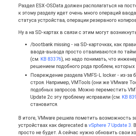
Раздел ESX-OSData должен располагаться на пост
к этому разделу идет очень много операций ввод
статуса устройства, операции резервного копиро
Ну а на SD-картах в связи с этим могут возникну
/bootbank missing - на SD-карточках, как пр
ввода-вывода просто отваливаются по таймау
(см.
KB 83376
), но надо понимать, что инже
решением подобного рода проблем, которых 
Повреждение раздела VMFS-L locker - из-за 
строя. Например, VMTools (они же VMware T
подобных запросов. Можно переместить VMT
Update 2c эту проблему исправили (см.
KB 83
становится.
В итоге, VMware решила пометить возможность заг
устройствах как deprecated в
vSphere 7 Update 3.
В
просто не будет. А сейчас нужно обновить свои 