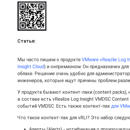
Статья:
Мы часто пишем о продукте
VMware vReazlie Log I
Insight Cloud
) и онпремизном. Он предназначен дл
облаке. Решение очень удобно для администрато
инженеров, которые ищут причины проблем различ
У продукта бывают контент-паки (content packs),
в составе есть vRealize Log Insight VMDSC Conten
событий VMDSC. Есть также контент-пак
для VMw
Что такое контент-пак для vRLI? Это набор следу
Алерты (Alerts) - нотификация о произошед