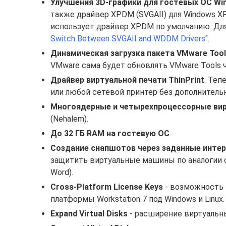
Улучшения 3D-графики для гостевых ОС Wi
также драйвер XPDM (SVGAII) для Windows XP,
использует драйвер XPDM по умолчанию. Для
Switch Between SVGAII and WDDM Drivers
".
Динамическая загрузка пакета VMware Too
VMware сама будет обновлять VMware Tools 
Драйвер виртуальной печати ThinPrint
. Теп
или любой сетевой принтер без дополнитель
Многоядерные и четырехпроцессорные ви
(Nehalem).
До 32 ГБ RAM на гостевую ОС
.
Создание снапшотов через заданные инте
защитить виртуальные машины по аналогии с
Word).
Cross-Platform License Keys
- возможность 
платформы Workstation 7 под Windows и Linux.
Expand Virtual Disks
- расширение виртуальны