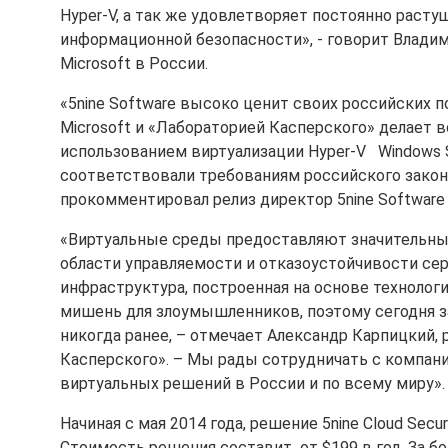
Hyper-V, а так же удовлетворяет постоянно раст
информационной безопасности», - говорит Влади
Microsoft в России.
«5nine Software высоко ценит своих российских 
Microsoft и «Лабораторией Касперского» делает 
использованием виртуализации Hyper-V Windows 
соответствовали требованиям российского законо
прокомментировал релиз директор 5nine Softwar
«Виртуальные среды предоставляют значительны
области управляемости и отказоустойчивости сер
инфраструктура, построенная на основе технолог
мишень для злоумышленников, поэтому сегодня 
никогда ранее, – отмечает Александр Карпицкий,
Касперского». – Мы рады сотрудничать с компани
виртуальных решений в России и по всему миру».
Начиная с мая 2014 года, решение 5nine Cloud Secu
Стоимость решения составит от $199 в год. За б