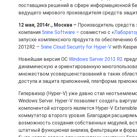
поставщика решений в сфере информационной без
ведущего мирового производителя средств защиты
12 мая, 2014г., Москва
–
Производитель средств з
компания
5nine Software
– совместно с «
Лаборато
запуске комплексного продукта по обеспечению б
2012R2 –
5nine Cloud Security for Hyper-V
with Kasper
Новейшая версия ОС
Windows Server 2012 R2
предл
динамическую и ориентированную многопользова
множеством усовершенствований в таких областях
доступа и защита приложений, платформа приложе
Гипервизор (Hyper-V) уже давно стал неотъемлем
Windows Server. Hyper-V позволяет создать вирт
компонентой которого является Hyper-V Extensib
коммутатор второго уровня. Благодаря расширяемо
возможность создания собственных модулей, в
штатный функционал анализа, фильтрации и форв