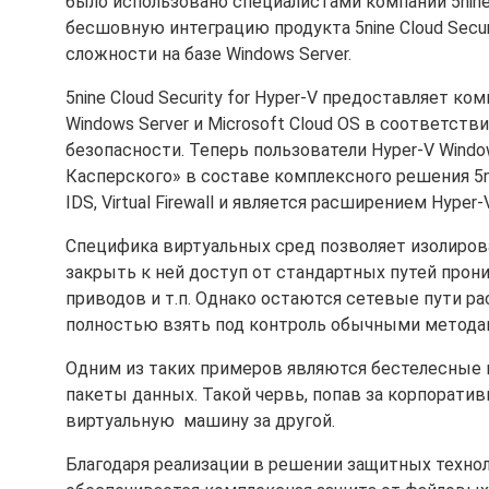
было использовано специалистами компании 5nine
бесшовную интеграцию продукта 5nine Cloud Secur
сложности на базе Windows Server.
5nine Cloud Security for Hyper-V предоставляет 
Windows Server и Microsoft Cloud OS в соответст
безопасности. Теперь пользователи Hyper-V Wind
Касперского» в составе комплексного решения 5ni
IDS, Virtual Firewall и является расширением Hyper-V
Специфика виртуальных сред позволяет изолиров
закрыть к ней доступ от стандартных путей прон
приводов и т.п. Однако остаются сетевые пути р
полностью взять под контроль обычными метода
Одним из таких примеров являются бестелесные в
пакеты данных. Такой червь, попав за корпорати
виртуальную машину за другой.
Благодаря реализации в решении защитных технол