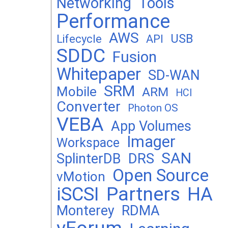
Networking
Tools
Performance
AWS
USB
Lifecycle
API
SDDC
Fusion
Whitepaper
SD-WAN
SRM
Mobile
ARM
HCI
Converter
Photon OS
VEBA
App Volumes
Imager
Workspace
SAN
DRS
SplinterDB
Open Source
vMotion
Partners
iSCSI
HA
Monterey
RDMA