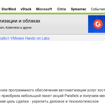
StarWind
vStack
Microsoft
Citrix
Symantec
События
лизации и облаках
am, Kubernetes и других
работ VMware Hands-on Labs
 рынке программного обеспечения автоматизации услуг хос
 приобрела небольшой пакет акций Parallels и получила ме
вная цель сделки - укрепить деловое и технологическое