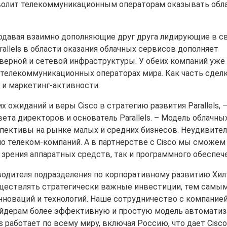
волит телекоммуникационным операторам оказывать обл
 продавая взаимно дополняющие друг друга лидирующие в с
allels в области оказания облачных сервисов дополняет
верной и сетевой инфраструктуры. У обеих компаний уже
телекоммуникационных операторах мира. Как часть сделк
и маркетинг-активности.
 ожиданий и веры Cisco в стратегию развития Parallels, 
ета директоров и основатель Parallels. – Модель облачны
пективы на рынке малых и средних бизнесов. Неудивител
о телеком-компаний. А в партнерстве с Cisco мы сможем
зрения аппаратных средств, так и программного обеспече
оводителя подразделения по корпоративному развитию Хил
осуществлять стратегически важные инвестиции, тем самы
оваций и технологий. Наше сотрудничество с компанией P
вайдерам более эффективную и простую модель автомати
ls работает по всему миру, включая Россию, что дает Cisco