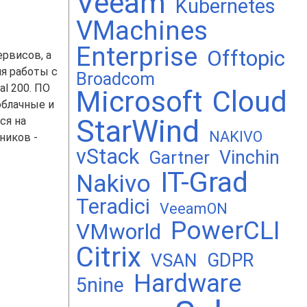
Veeam
Kubernetes
VMachines
Enterprise
Offtopic
ервисов, а
ля работы с
Broadcom
al 200. ПО
Microsoft
Cloud
облачные и
StarWind
ся на
NAKIVO
ников -
vStack
Vinchin
Gartner
IT-Grad
Nakivo
Teradici
VeeamON
PowerCLI
VMworld
Citrix
GDPR
VSAN
Hardware
5nine