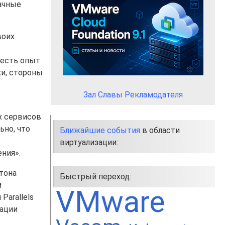
ачные
воих
 есть опыт
и, стороны
Зал Славы Рекламодателя
–
х сервисов
ьно, что
Ближайшие события
в области
виртуализации:
ния».
тона
Быстрый переход:
м
VMware
arallels
зации