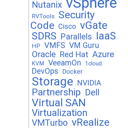
vSphere
Nutanix
Security
RVTools
vGate
Code
Cisco
SDRS
IaaS
Parallels
VMFS
VM Guru
HP
Oracle
Azure
Red Hat
VeeamOn
KVM
1cloud
DevOps
Docker
Storage
NVIDIA
Partnership
Dell
Virtual SAN
Virtualization
vRealize
VMTurbo