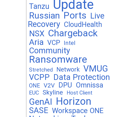
Update
Tanzu
Ports
Russian
Live
Recovery
CloudHealth
Chargeback
NSX
Aria
VCP
Intel
Community
Ransomware
VMUG
Network
Stretched
VCPP
Data Protection
DPU
Omnissa
V2V
ONE
Skyline
EUC
Host Client
Horizon
GenAI
SASE
Workspace ONE