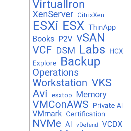
VirtualIron
XenServer
CitrixXen
ESXi
ESX
ThinApp
vSAN
Books
P2V
Labs
VCF
DSM
HCX
Backup
Explore
Operations
VKS
Workstation
Avi
Memory
esxtop
VMConAWS
Private AI
VMmark
Certification
NVMe
VCDX
AI
vDefend