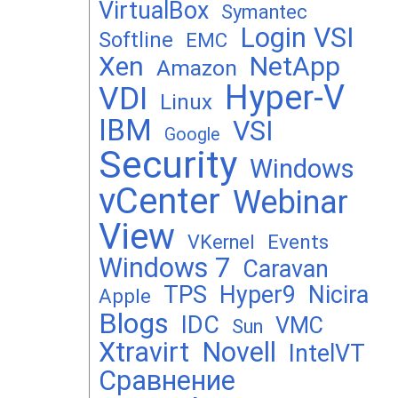
VirtualBox
Symantec
Login VSI
Softline
EMC
Xen
NetApp
Amazon
Hyper-V
VDI
Linux
IBM
VSI
Google
Security
Windows
vCenter
Webinar
View
Events
VKernel
Windows 7
Caravan
TPS
Hyper9
Nicira
Apple
Blogs
IDC
VMC
Sun
Xtravirt
Novell
IntelVT
Сравнение