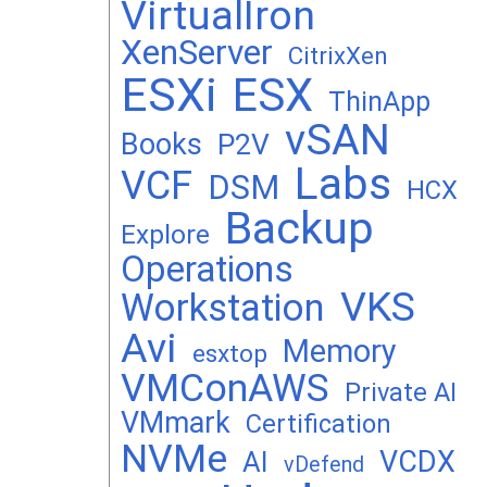
VirtualIron
XenServer
CitrixXen
ESXi
ESX
ThinApp
vSAN
Books
P2V
Labs
VCF
DSM
HCX
Backup
Explore
Operations
VKS
Workstation
Avi
Memory
esxtop
VMConAWS
Private AI
VMmark
Certification
NVMe
VCDX
AI
vDefend