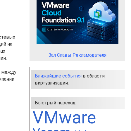
остевых
щий на
nux
Зал Славы Рекламодателя
ии.
я между
Ближайшие события
в области
мпании
виртуализации:
Быстрый переход:
VMware