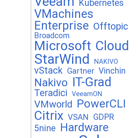
Veeam
Kubernetes
VMachines
Enterprise
Offtopic
Broadcom
Microsoft
Cloud
StarWind
NAKIVO
vStack
Vinchin
Gartner
IT-Grad
Nakivo
Teradici
VeeamON
PowerCLI
VMworld
Citrix
GDPR
VSAN
Hardware
5nine