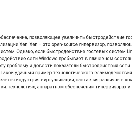
е обеспечение, позволяющее увеличить быстродействие г
изации Xen. Xen – это open-source гипервизор, позволяю
истем. Однако, если быстродействие гостевых систем Li
родействие сети Windows пребывает в плачевном состоян
 эту проблему и довести показатели быстродействия сети
 Такой удачный пример технологического взаимодействи
ается индустрия виртуализации, заставляя различные ко
ки: технологиях, аппаратном обеспечении, гипервизорах и