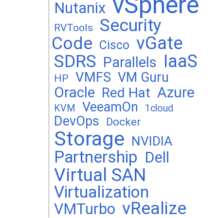
vSphere
Nutanix
Security
RVTools
vGate
Code
Cisco
SDRS
IaaS
Parallels
VMFS
VM Guru
HP
Oracle
Azure
Red Hat
VeeamOn
KVM
1cloud
DevOps
Docker
Storage
NVIDIA
Partnership
Dell
Virtual SAN
Virtualization
vRealize
VMTurbo