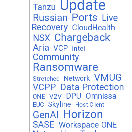
Update
Tanzu
Ports
Russian
Live
Recovery
CloudHealth
Chargeback
NSX
Aria
VCP
Intel
Community
Ransomware
VMUG
Network
Stretched
VCPP
Data Protection
DPU
Omnissa
V2V
ONE
Skyline
EUC
Host Client
Horizon
GenAI
SASE
Workspace ONE