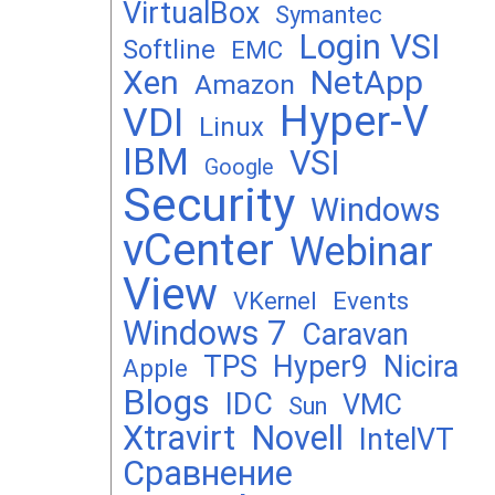
VirtualBox
Symantec
Login VSI
Softline
EMC
Xen
NetApp
Amazon
Hyper-V
VDI
Linux
IBM
VSI
Google
Security
Windows
vCenter
Webinar
View
Events
VKernel
Windows 7
Caravan
TPS
Hyper9
Nicira
Apple
Blogs
IDC
VMC
Sun
Xtravirt
Novell
IntelVT
Сравнение