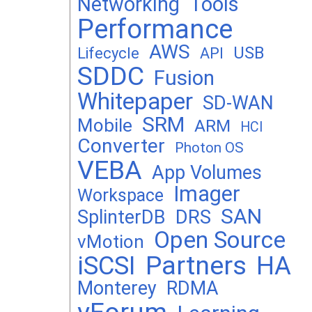
Networking
Tools
Performance
AWS
USB
Lifecycle
API
SDDC
Fusion
Whitepaper
SD-WAN
SRM
Mobile
ARM
HCI
Converter
Photon OS
VEBA
App Volumes
Imager
Workspace
SAN
DRS
SplinterDB
Open Source
vMotion
Partners
iSCSI
HA
Monterey
RDMA