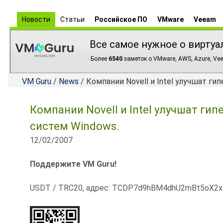
Новости
Статьи
Российское ПО
VMware
Veeam
Все самое нужное о виртуа
Более
6540
заметок о VMware, AWS, Azure, Vee
VM Guru
/
News
/ Компании Novell и Intel улучшат г
Компании Novell и Intel улучшат ги
систем Windows.
12/02/2007
Поддержите VM Guru!
USDT / TRC20, адрес: TCDP7d9hBM4dhU2mBt5oX2