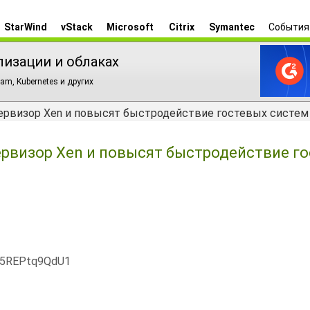
StarWind
vStack
Microsoft
Citrix
Symantec
События
лизации и облаках
am, Kubernetes и других
ипервизор Xen и повысят быстродействие гостевых систем
первизор Xen и повысят быстродействие г
x5REPtq9QdU1