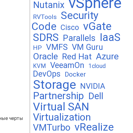
vSphere
Nutanix
Security
RVTools
vGate
Code
Cisco
SDRS
IaaS
Parallels
VMFS
VM Guru
HP
Oracle
Azure
Red Hat
VeeamOn
KVM
1cloud
DevOps
Docker
Storage
NVIDIA
Partnership
Dell
Virtual SAN
Virtualization
ьные черты
vRealize
VMTurbo