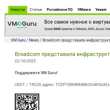
Новости
Статьи
Российское ПО
VMware
Veeam
Все самое нужное о виртуа
Более
6540
заметок о VMware, AWS, Azure, Vee
VM Guru
/
News
/ Broadcom представила инфраструкту
Broadcom представила инфраструктур
22/10/2025
Поддержите VM Guru!
USDT / TRC20, адрес: TCDP7d9hBM4dhU2mBt5oX2