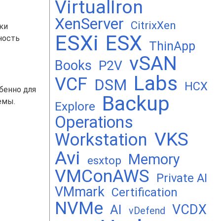
VirtualIron
XenServer
CitrixXen
ки
ESXi
ESX
ность
ThinApp
vSAN
Books
P2V
Labs
VCF
DSM
HCX
бенно для
Backup
емы.
Explore
Operations
VKS
Workstation
Avi
Memory
esxtop
VMConAWS
Private AI
VMmark
Certification
NVMe
VCDX
AI
vDefend