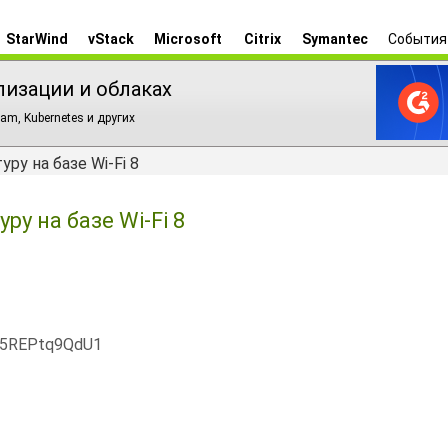
StarWind
vStack
Microsoft
Citrix
Symantec
События
лизации и облаках
am, Kubernetes и других
ру на базе Wi-Fi 8
у на базе Wi-Fi 8
x5REPtq9QdU1