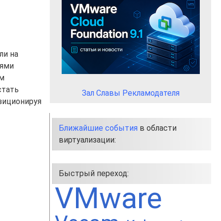
ли на
тями
ом
стать
Зал Славы Рекламодателя
озиционируя
Ближайшие события
в области
виртуализации:
Быстрый переход:
VMware