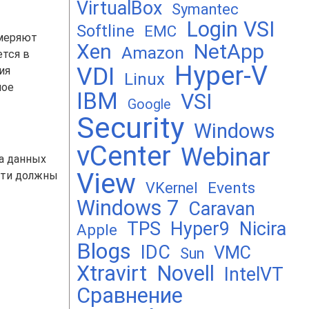
VirtualBox
Symantec
Login VSI
Softline
EMC
змеряют
Xen
NetApp
Amazon
ется в
Hyper-V
VDI
ия
Linux
ное
IBM
VSI
Google
Security
Windows
vCenter
Webinar
ка данных
View
сети должны
Events
VKernel
Windows 7
Caravan
TPS
Hyper9
Nicira
Apple
Blogs
IDC
VMC
Sun
Xtravirt
Novell
IntelVT
Сравнение