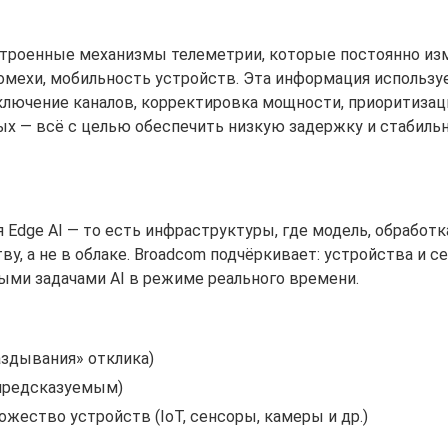
встроенные механизмы телеметрии, которые постоянно и
помехи, мобильность устройств. Эта информация использу
ключение каналов, корректировка мощности, приоритизац
ых — всё с целью обеспечить низкую задержку и стабиль
я Edge AI — то есть инфраструктуры, где модель, обработ
у, а не в облаке. Broadcom подчёркивает: устройства и 
ными задачами AI в режиме реального времени.
аздывания» отклика)
 предсказуемым)
ество устройств (IoT, сенсоры, камеры и др.)