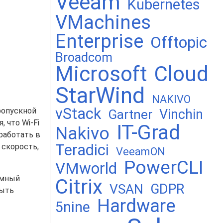
Veeam
Kubernetes
VMachines
Enterprise
Offtopic
Broadcom
Microsoft
Cloud
StarWind
NAKIVO
vStack
пропускной
Vinchin
Gartner
 что Wi-Fi
IT-Grad
Nakivo
работать в
Teradici
 скорость,
VeeamON
PowerCLI
VMworld
умный
Citrix
GDPR
VSAN
быть
Hardware
5nine