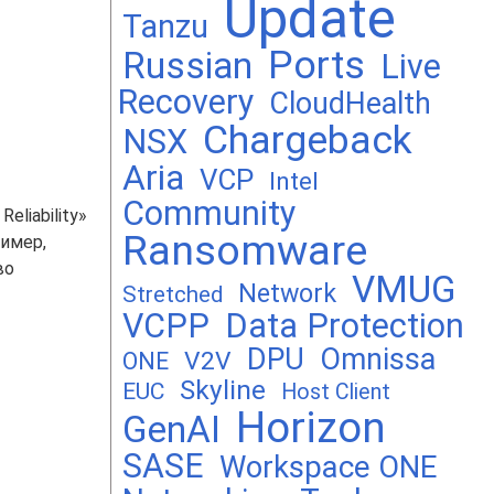
Update
Tanzu
Ports
Russian
Live
Recovery
CloudHealth
Chargeback
NSX
Aria
VCP
Intel
Community
eliability»
Ransomware
ример,
во
VMUG
Network
Stretched
VCPP
Data Protection
DPU
Omnissa
V2V
ONE
Skyline
EUC
Host Client
Horizon
GenAI
SASE
Workspace ONE