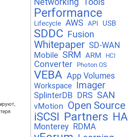
Networking
Tools
Performance
AWS
USB
Lifecycle
API
SDDC
Fusion
Whitepaper
SD-WAN
SRM
Mobile
ARM
HCI
Converter
Photon OS
VEBA
App Volumes
Imager
Workspace
SAN
DRS
SplinterDB
Open Source
ируют,
vMotion
отеря
Partners
iSCSI
HA
Monterey
RDMA