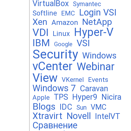
VirtualBox
Symantec
Login VSI
Softline
EMC
Xen
NetApp
Amazon
Hyper-V
VDI
Linux
IBM
VSI
Google
Security
Windows
vCenter
Webinar
View
Events
VKernel
Windows 7
Caravan
TPS
Hyper9
Nicira
Apple
Blogs
IDC
VMC
Sun
Xtravirt
Novell
IntelVT
Сравнение