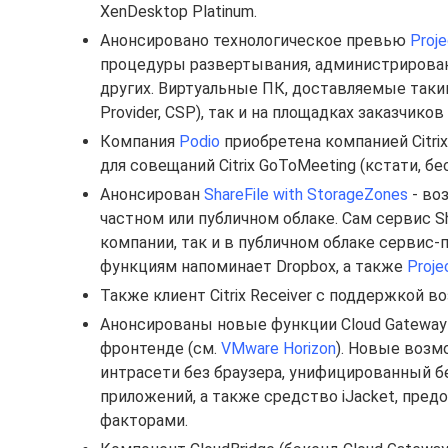
XenDesktop Platinum.
Анонсировано технологическое превью
Proje
процедуры развертывания, администрирован
других. Виртуальные ПК, доставляемые таким
Provider, CSP), так и на площадках заказчиков
Компания
Podio
приобретена компанией Citri
для совещаний Citrix GoToMeeting (кстати, б
Анонсирован
ShareFile with StorageZones
- во
частном или публичном облаке. Сам сервис 
компании, так и в публичном облаке сервис-п
функциям напоминает Dropbox, а также
Proje
Также клиент Citrix Receiver с поддержкой 
Анонсированы новые функции Cloud Gateway 2
фронтенде (см.
VMware Horizon
). Новые возм
интрасети без браузера, унифицированный б
приложений, а также средство iJacket, пре
факторами.