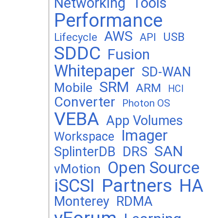
Networking
Tools
Performance
AWS
USB
Lifecycle
API
SDDC
Fusion
Whitepaper
SD-WAN
SRM
Mobile
ARM
HCI
Converter
Photon OS
VEBA
App Volumes
Imager
Workspace
SAN
DRS
SplinterDB
Open Source
vMotion
Partners
iSCSI
HA
Monterey
RDMA