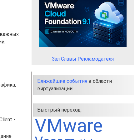
о важных
ии.
Зал Славы Рекламодателя
Ближайшие события
в области
рафика,
виртуализации:
Быстрый переход:
VMware
lient -
дание