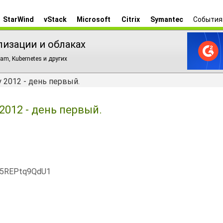
StarWind
vStack
Microsoft
Citrix
Symantec
События
лизации и облаках
am, Kubernetes и других
y 2012 - день первый.
 2012 - день первый.
x5REPtq9QdU1