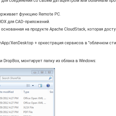
ay для соединения со своим датацентром или облачным пр
держивает функцию Remote PC.
HDX для CAD-приложений.
, основанная на продукте Apache CloudStack, которая дост
enApp/XenDesktop + оркестрация сервисов в "облачном стил
 и DropBox, монтирует папку из облака в Windows: