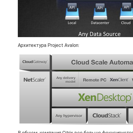
Архитектура Project Avalon:
В общем, компания Citrix все больше фокусируетс