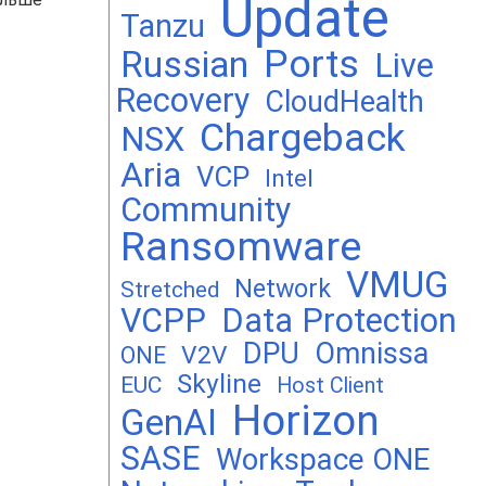
Update
Tanzu
Ports
Russian
Live
Recovery
CloudHealth
Chargeback
NSX
Aria
VCP
Intel
Community
Ransomware
VMUG
Network
Stretched
VCPP
Data Protection
DPU
Omnissa
V2V
ONE
Skyline
EUC
Host Client
Horizon
GenAI
SASE
Workspace ONE