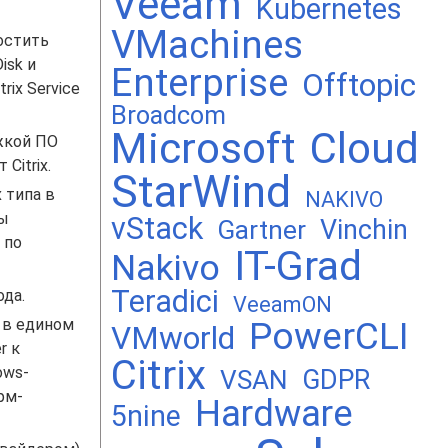
Veeam
Kubernetes
VMachines
ростить
isk и
Enterprise
Offtopic
ix Service
Broadcom
Microsoft
Cloud
жкой ПО
 Citrix.
StarWind
 типа в
NAKIVO
ры
vStack
Vinchin
Gartner
 по
IT-Grad
Nakivo
Teradici
ода.
VeeamON
 в едином
PowerCLI
VMworld
r к
Citrix
ows-
GDPR
VSAN
рм-
Hardware
5nine