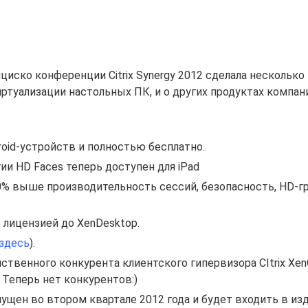
нциско конференции Citrix Synergy 2012 сделала нескольк
ртуализации настольных ПК, и о других продуктах компан
roid-устройств и полностью бесплатно.
и HD Faces теперь доступен для iPad
40% выше производительность сессий, безопасность, HD-г
 лицензией до XenDesktop.
здесь
).
твенного конкурента клиентского гипервизора CItrix XenC
. Теперь нет конкурентов:)
выпущен во втором квартале 2012 года и будет входить в из