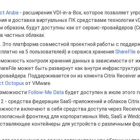
ct Aruba
- расширения VDI-in-a-Box, которое позволяет уп
ия и доставки виртуальных ПК средствами технологии vD
 образом, будут доступны как от сервис-провайдеров (Citr
 в частных облаках.
x. Это платформа совместной проектной работы с поддер
есплатно на 5 пользователей) и сервиса хранения
ShareFile
от
зможность контроля хранения данных в зависимости от их
ShareFile может быть развернут как внутри инфраструкту
ровайдера. Поддерживается он из клиента Citrix Receiver и
ct Octopus
от VMware.
возможности
Follow-Me Data
будет доступен в июле этого г
 - средства федерации SaaS-приложений и облаков Citrix
ожности включают в себя средства доступа через Receive
езопасный фронтенд для корпоративных Web, SaaS и Wind
доставляющее контейнеры для устройств с различными фо