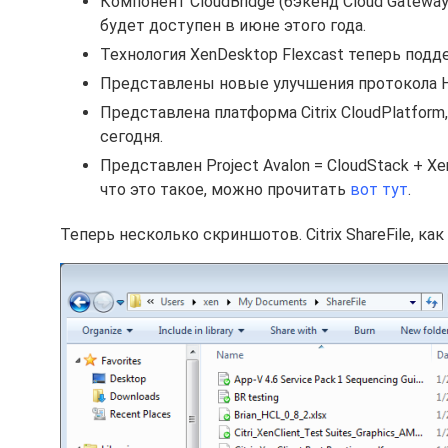
Компонент CloudBridge (бэкенд Cloud Gatew
будет доступен в июне этого года.
Технология XenDesktop Flexcast теперь под
Представлены новые улучшения протокола 
Представлена платформа Citrix CloudPlatform
сегодня.
Представлен Project Avalon = CloudStack + X
что это такое, можно прочитать
вот тут
.
Теперь несколько скриншотов. Citrix ShareFile, как