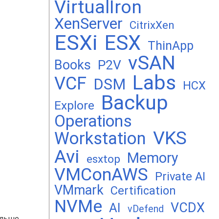
VirtualIron
XenServer
CitrixXen
ESXi
ESX
ThinApp
vSAN
Books
P2V
Labs
VCF
DSM
HCX
Backup
Explore
Operations
VKS
Workstation
Avi
Memory
esxtop
VMConAWS
Private AI
VMmark
Certification
NVMe
VCDX
AI
vDefend
альше