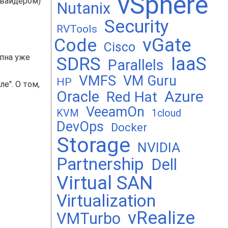
vSphere
овайдером)
Nutanix
Security
RVTools
vGate
Code
Cisco
упна уже
SDRS
IaaS
Parallels
VMFS
VM Guru
HP
е". О том,
Oracle
Azure
Red Hat
VeeamOn
KVM
1cloud
DevOps
Docker
Storage
NVIDIA
Partnership
Dell
Virtual SAN
Virtualization
vRealize
VMTurbo