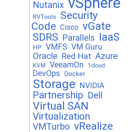
vSphere
Nutanix
Security
RVTools
vGate
Code
Cisco
SDRS
IaaS
Parallels
VMFS
VM Guru
HP
Oracle
Azure
Red Hat
VeeamOn
KVM
1cloud
DevOps
Docker
Storage
NVIDIA
Partnership
Dell
Virtual SAN
Virtualization
vRealize
VMTurbo