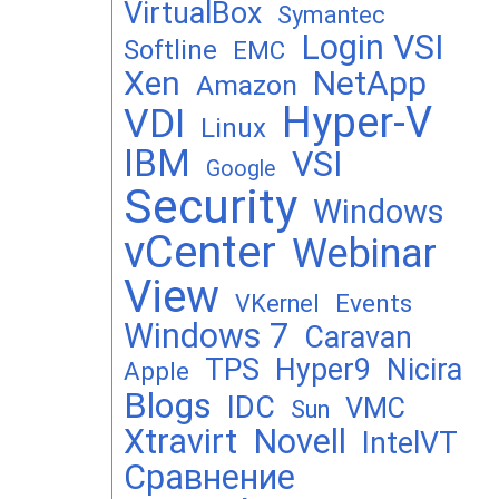
VirtualBox
Symantec
Login VSI
Softline
EMC
Xen
NetApp
Amazon
Hyper-V
VDI
Linux
IBM
VSI
Google
Security
Windows
vCenter
Webinar
View
Events
VKernel
Windows 7
Caravan
TPS
Hyper9
Nicira
Apple
Blogs
IDC
VMC
Sun
Xtravirt
Novell
IntelVT
Сравнение