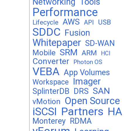
Networking
Tools
Performance
AWS
USB
Lifecycle
API
SDDC
Fusion
Whitepaper
SD-WAN
SRM
Mobile
ARM
HCI
Converter
Photon OS
VEBA
App Volumes
Imager
Workspace
SAN
DRS
SplinterDB
Open Source
vMotion
Partners
iSCSI
HA
Monterey
RDMA