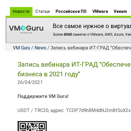
Новости
Статьи
Российское ПО
VMware
Veeam
Все самое нужное о виртуа
Более
6540
заметок о VMware, AWS, Azure, Vee
VM Guru
/
News
/ Запись вебинара ИТ-ГРАД "Обеспеч
Запись вебинара ИТ-ГРАД "Обеспеч
бизнеса в 2021 году"
26/04/2021
Поддержите VM Guru!
USDT / TRC20, адрес: TCDP7d9hBM4dhU2mBt5oX2