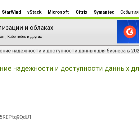
StarWind
vStack
Microsoft
Citrix
Symantec
События
лизации и облаках
am, Kubernetes и других
ение надежности и доступности данных для бизнеса в 202
ение надежности и доступности данных д
x5REPtq9QdU1