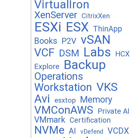
VirtualIron
XenServer
CitrixXen
ESXi
ESX
ThinApp
vSAN
Books
P2V
Labs
VCF
DSM
HCX
Backup
Explore
Operations
VKS
Workstation
Avi
Memory
esxtop
VMConAWS
Private AI
VMmark
Certification
NVMe
VCDX
AI
vDefend