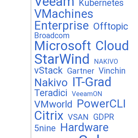
Veeam
Kubernetes
VMachines
Enterprise
Offtopic
Broadcom
Microsoft
Cloud
StarWind
NAKIVO
vStack
Vinchin
Gartner
IT-Grad
Nakivo
Teradici
VeeamON
PowerCLI
VMworld
Citrix
GDPR
VSAN
Hardware
5nine