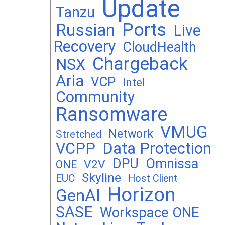
Update
Tanzu
Ports
Russian
Live
Recovery
CloudHealth
Chargeback
NSX
Aria
VCP
Intel
Community
Ransomware
VMUG
Network
Stretched
VCPP
Data Protection
DPU
Omnissa
V2V
ONE
Skyline
EUC
Host Client
Horizon
GenAI
SASE
Workspace ONE