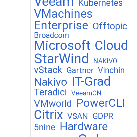
Veeam
Kubernetes
VMachines
Enterprise
Offtopic
Broadcom
Microsoft
Cloud
StarWind
NAKIVO
vStack
Vinchin
Gartner
IT-Grad
Nakivo
Teradici
VeeamON
PowerCLI
VMworld
Citrix
GDPR
VSAN
Hardware
5nine