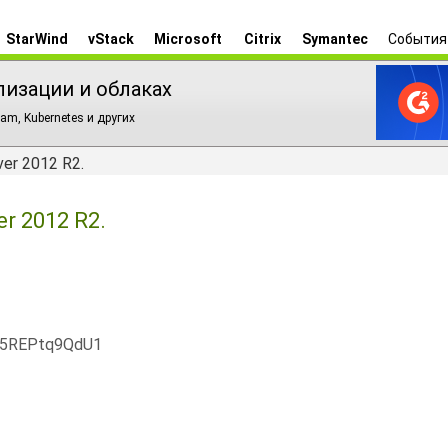
StarWind
vStack
Microsoft
Citrix
Symantec
События
лизации и облаках
am, Kubernetes и других
er 2012 R2.
r 2012 R2.
x5REPtq9QdU1