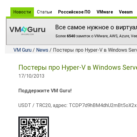
Новости
Статьи
Российское ПО
VMware
Veeam
Все самое нужное о виртуа
Более
6540
заметок о VMware, AWS, Azure, Vee
VM Guru
/
News
/ Постеры про Hyper-V в Windows Serv
Постеры про Hyper-V в Windows Serve
17/10/2013
Поддержите VM Guru!
USDT / TRC20, адрес: TCDP7d9hBM4dhU2mBt5oX2