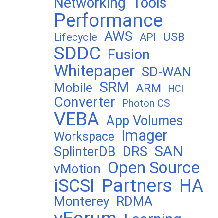
Networking
Tools
Performance
AWS
USB
Lifecycle
API
SDDC
Fusion
Whitepaper
SD-WAN
SRM
Mobile
ARM
HCI
Converter
Photon OS
VEBA
App Volumes
Imager
Workspace
SAN
DRS
SplinterDB
Open Source
vMotion
Partners
iSCSI
HA
Monterey
RDMA