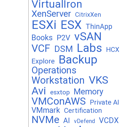
VirtualIron
XenServer
CitrixXen
ESXi
ESX
ThinApp
vSAN
Books
P2V
Labs
VCF
DSM
HCX
Backup
Explore
Operations
VKS
Workstation
Avi
Memory
esxtop
VMConAWS
Private AI
VMmark
Certification
NVMe
VCDX
AI
vDefend