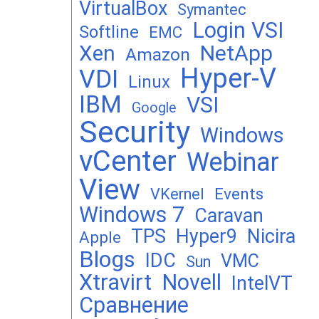
VirtualBox
Symantec
Login VSI
Softline
EMC
Xen
NetApp
Amazon
Hyper-V
VDI
Linux
IBM
VSI
Google
Security
Windows
vCenter
Webinar
View
Events
VKernel
Windows 7
Caravan
TPS
Hyper9
Nicira
Apple
Blogs
IDC
VMC
Sun
Xtravirt
Novell
IntelVT
Сравнение