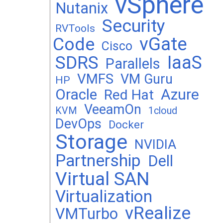
vSphere
Nutanix
Security
RVTools
vGate
Code
Cisco
SDRS
IaaS
Parallels
VMFS
VM Guru
HP
Oracle
Azure
Red Hat
VeeamOn
KVM
1cloud
DevOps
Docker
Storage
NVIDIA
Partnership
Dell
Virtual SAN
Virtualization
vRealize
VMTurbo