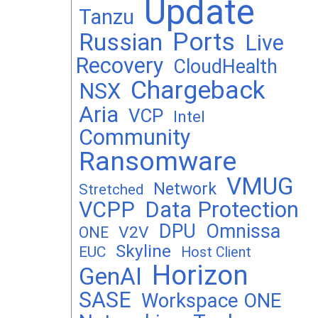
Update
Tanzu
Ports
Russian
Live
Recovery
CloudHealth
Chargeback
NSX
Aria
VCP
Intel
Community
Ransomware
VMUG
Network
Stretched
VCPP
Data Protection
DPU
Omnissa
V2V
ONE
Skyline
EUC
Host Client
Horizon
GenAI
SASE
Workspace ONE