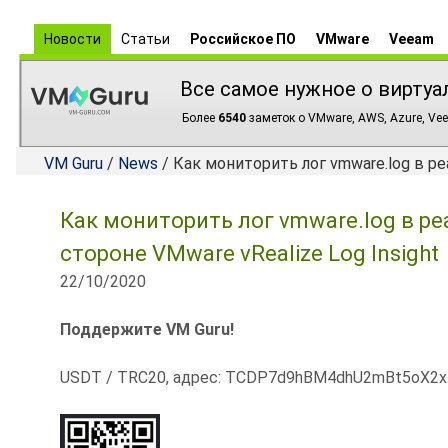
Новости
Статьи
Российское ПО
VMware
Veeam
Все самое нужное о виртуа
Более
6540
заметок о VMware, AWS, Azure, Vee
VM Guru
/
News
/ Как мониторить лог vmware.log в ре
Как мониторить лог vmware.log в р
стороне VMware vRealize Log Insight
22/10/2020
Поддержите VM Guru!
USDT / TRC20, адрес: TCDP7d9hBM4dhU2mBt5oX2