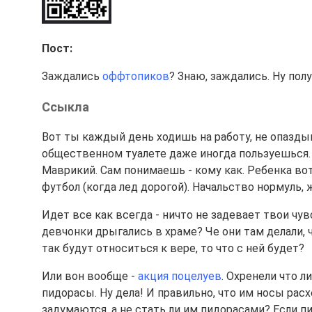
Пост:
Заждались
оффтопиков
? Знаю, заждались. Ну полу
Ссыкла
Вот ты каждый день ходишь на работу, не опазды
общественном туалете даже иногда пользуешься. 
Маврикий. Сам понимаешь - кому как. Ребенка вот
футбол (когда лед дорогой). Начальство нормуль, 
Идет все как всегда - ничто не задевает твои чув
девчонки дрыгались в храме? Че они там делали, ч
так будут относиться к вере, то что с ней будет?
Или вон вообще -
акция поцелуев
. Охренели что л
пидорасы. Ну дела! И правильно, что им носы расхе
задумаются, а не стать ли им пидорасами? Если пи