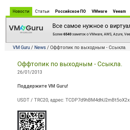
Новости
Статьи
Российское ПО
VMware
Veeam
Все самое нужное о виртуа
Более
6540
заметок о VMware, AWS, Azure, Vee
VM Guru
/
News
/ Оффтопик по выходным - Ссыкла.
Оффтопик по выходным - Ссыкла.
26/01/2013
Поддержите VM Guru!
USDT / TRC20, адрес: TCDP7d9hBM4dhU2mBt5oX2