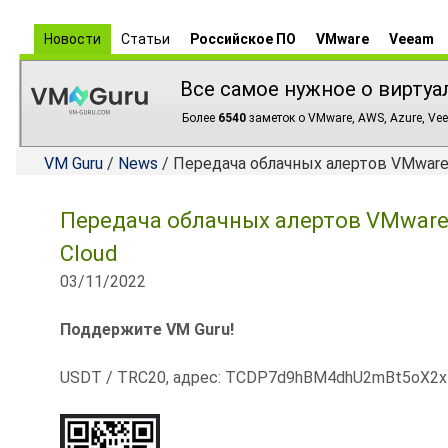
Новости
Статьи
Российское ПО
VMware
Veeam
Все самое нужное о виртуа
Более
6540
заметок о VMware, AWS, Azure, Vee
VM Guru
/
News
/ Передача облачных алертов VMware Ar
Передача облачных алертов VMware Ar
Cloud
03/11/2022
Поддержите VM Guru!
USDT / TRC20, адрес: TCDP7d9hBM4dhU2mBt5oX2