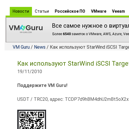
Новости
Статьи
Российское ПО
VMware
Veeam
Все самое нужное о виртуа
Более
6540
заметок о VMware, AWS, Azure, Vee
VM Guru
/
News
/ Как используют StarWind iSCSI Targe
Как используют StarWind iSCSI Targe
19/11/2010
Поддержите VM Guru!
USDT / TRC20, адрес: TCDP7d9hBM4dhU2mBt5oX2